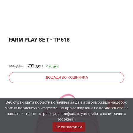
FARM PLAY SET - TP518
792 ден.
990 ден.
-198 ден.
ДОДАДИ ВО КОШНИЧКА
Веб страницата користи колачиња за да ви овозможиме најдобро
-20%
можно корисничко искуство. Со продолжување на користењето на
нашата интернет страница ја прифаќате употребата на колачиња
(cookies).
Се согласувам