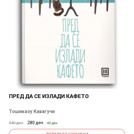
ПРЕД ДА СЕ ИЗЛАДИ КАФЕТО
Тошиказу Кавагучи
280 ден.
340 ден.
-60 ден.