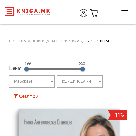
T
o
g
g
l
ПОЧЕТНА
КНИГИ
БЕЛЕТРИСТИКА
БЕСТСЕЛЕРИ
e
n
a
199
660
v
Цена:
i
g
a
t
i
Филтри
o
n
-11%