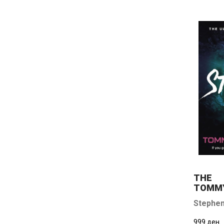
THE
TOMM
Stephen
999 ден.