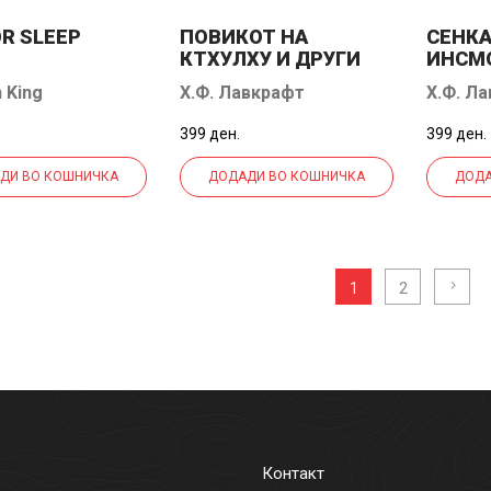
R SLEEP
ПОВИКОТ НА
СЕНКА
КТХУЛХУ И ДРУГИ
ИНСМО
УЖАСИИ
ГРОЗ
 King
Х.Ф. Лавкрафт
Х.Ф. Л
399 ден.
399 ден.
ДИ ВО КОШНИЧКА
ДОДАДИ ВО КОШНИЧКА
ДОДА
2
1
Контакт