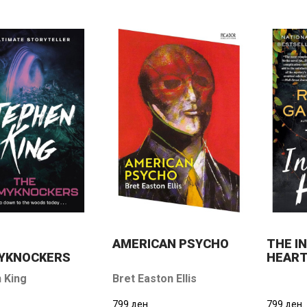
AMERICAN PSYCHO
THE I
YKNOCKERS
HEAR
 King
Bret Easton Ellis
799 ден.
799 ден.