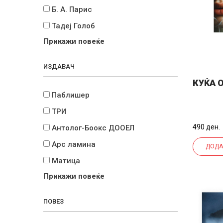
Б. А. Парис
Тадеј Голоб
Прикажи повеќе
ИЗДАВАЧ
КУЌА 
Паблишер
ТРИ
490 ден.
Антолог-Боокс ДООЕЛ
Арс ламина
ДОДА
Матица
Прикажи повеќе
ПОВЕЗ