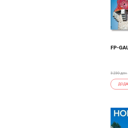
FP-GA
3.230 ден.
ДОДА