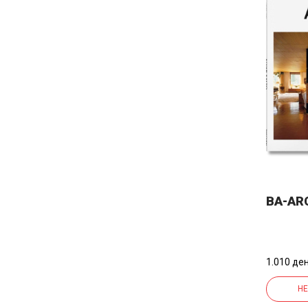
BA-AR
1.010 ден
НЕ