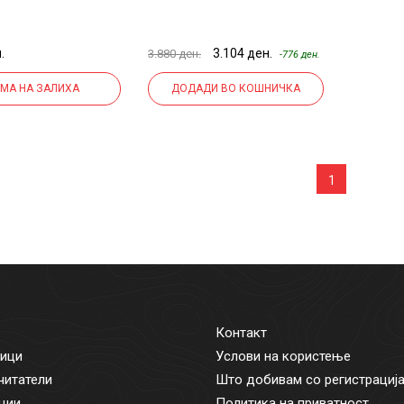
TECTURE
COMPLETE CSH
PROGRAM
.
3.104 ден.
3.880 ден.
-776 ден.
МА НА ЗАЛИХА
ДОДАДИ ВО КОШНИЧКА
1
Контакт
ици
Услови на користење
читатели
Што добивам со регистрациј
ции
Политика на приватност