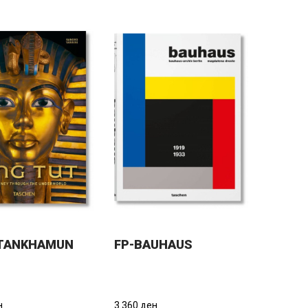
UTANKHAMUN
FP-BAUHAUS
н.
3.360 ден.