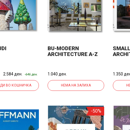
UDI
BU-MODERN
SMAL
ARCHITECTURE A-Z
ARCHI
2.584 ден.
1.040 ден.
1.350 де
-646 ден.
ДИ ВО КОШНИЧКА
НЕМА НА ЗАЛИХА
Н
-50%