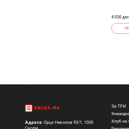
ARCHI
4.030 ден
НЕ
За ТРИ
Книжарн
Клуб на 
Адреса:
Орце Николов 93/1, 1000
Скопје
Реклама