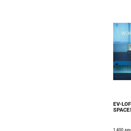
EV-LO
SPACE
1.400 ден