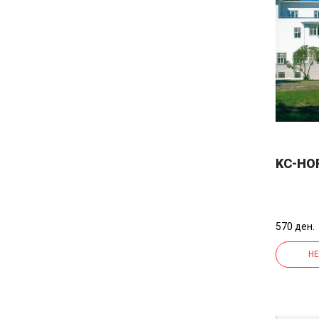
KC-HO
570 ден.
НЕ