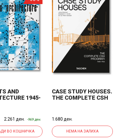
TS AND
CASE STUDY HOUSES.
TECTURE 1945-
THE COMPLETE CSH
PROGRAM 1945-1966.
40TH ED.
2.261 ден.
1.680 ден.
-969 ден.
ДИ ВО КОШНИЧКА
НЕМА НА ЗАЛИХА