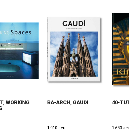
FT, WORKING
BA-ARCH, GAUDI
40-T
S
.
1.010 ден.
1.680 де