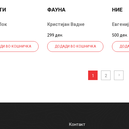
ТИ
ФАУНА
НИЕ
Лок
Кристијан Вадне
Евгениј
299 ден.
500 ден.
ДИ ВО КОШНИЧКА
ДОДАДИ ВО КОШНИЧКА
ДОДА
2
1
Контакт