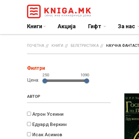
Книги
Акција
Гифт
За нас
ПОЧЕТНА
КНИГИ
БЕЛЕТРИСТИКА
НАУЧНА ФАНТАС
Филтри
250
1090
Цена:
АВТОР
Агрон Усеини
Едуард Веркин
Исак Асимов