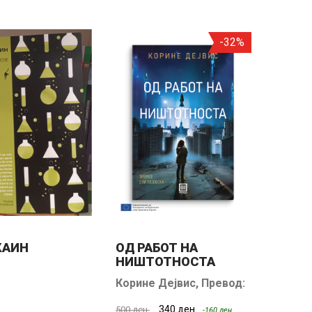
-32%
КАИН
ОД РАБОТ НА
НИШТОТНОСТА
Корине Дејвис
,
Превод:
Ели Пујовска
340 ден.
500 ден.
-160 ден.