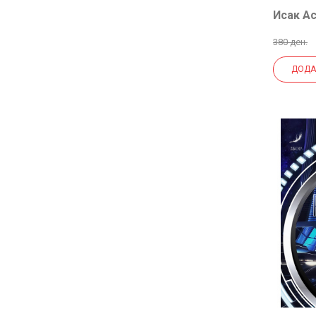
Исак А
380 ден.
ДОДА