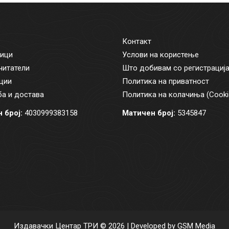
Контакт
ици
Услови на користење
читатели
Што добивам со регистрациј
ции
Политика на приватност
а и достава
Политика на колачиња (Cooki
 број:
4030999383158
Матичен број:
5345847
Издавачки Центар ТРИ © 2026 | Developed by
GSM Media