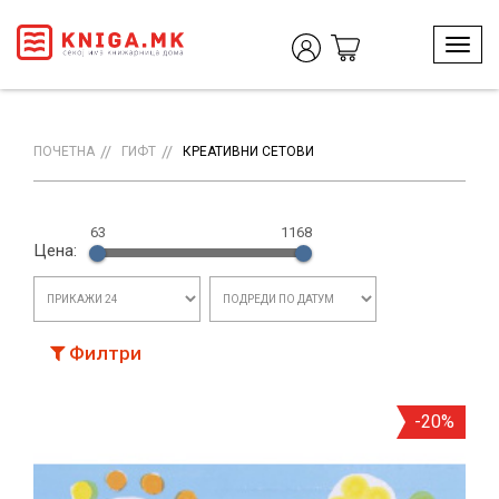
T
o
g
g
l
ПОЧЕТНА
ГИФТ
КРЕАТИВНИ СЕТОВИ
e
n
a
63
1168
v
Цена:
i
g
a
t
i
Филтри
o
n
-20%