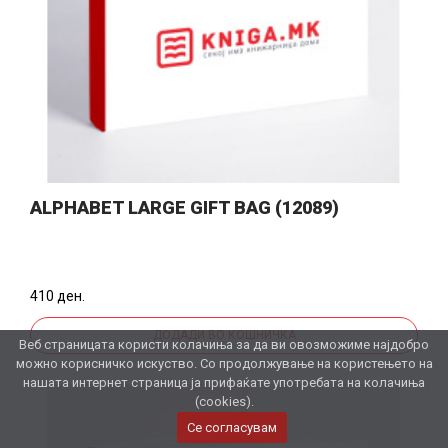
ALPHABET LARGE GIFT BAG (12089)
410 ден.
ДОДАДИ ВО КОШНИЧКА
Веб страницата користи колачиња за да ви овозможиме најдобро
можно корисничко искуство. Со продолжување на користењето на
нашата интернет страница ја прифаќате употребата на колачиња
(cookies).
Се согласувам