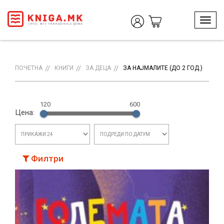
T
o
g
g
l
ПОЧЕТНА
КНИГИ
ЗА ДЕЦА
ЗА НАЈМАЛИТЕ (ДО 2 ГОД.)
e
n
a
120
600
v
Цена:
i
g
a
t
i
Филтри
o
n