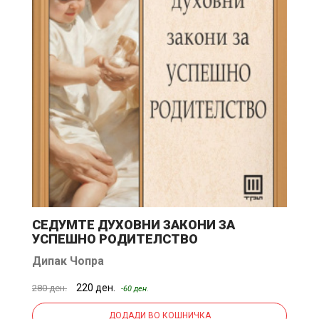
СЕДУМТЕ ДУХОВНИ ЗАКОНИ ЗА
З
УСПЕШНО РОДИТЕЛСТВО
П
Дипак Чопра
Д
220 ден.
280 ден.
45
-60 ден.
ДОДАДИ ВО КОШНИЧКА