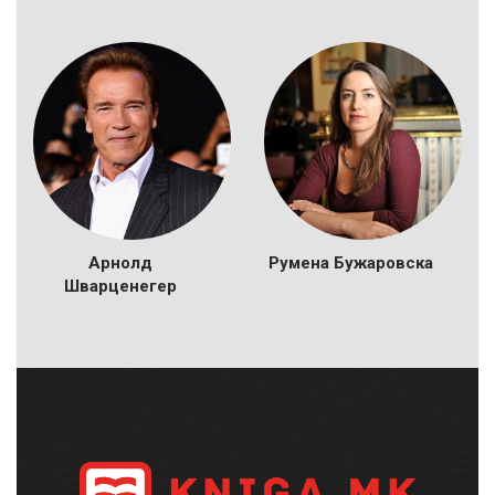
Арнолд
Румена Бужаровска
Шварценегер