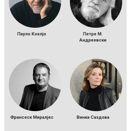
Пауло Коелјо
Петре М.
Андреевски
Франсеск Миралјес
Винка Саздова