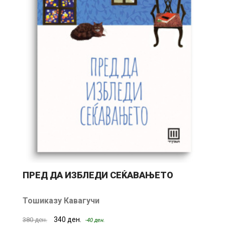
ПРЕД ДА ИЗБЛЕДИ СЕЌАВАЊЕТО
Р
Тошиказу Кавагучи
340 ден.
38
380 ден.
-40 ден.