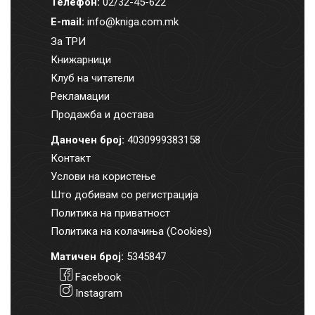
Телефон:
02/32-45-622
E-mail:
info@kniga.com.mk
За ТРИ
Книжарници
Клуб на читатели
Рекламации
Продажба и достава
Даночен број:
4030999383158
Контакт
Услови на користење
Што добивам со регистрација
Политика на приватност
Политика на колачиња (Cookies)
Матичен број:
5345847
Facebook
Instagram