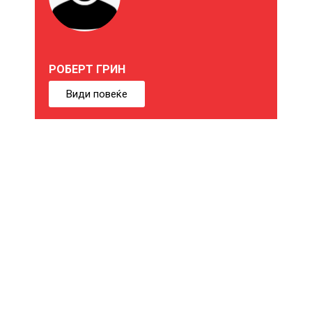
Ж
Е
РОБЕРТ ГРИН
Б
Види повеќе
И
Ќ
Е
В
Е
И
Н
Т