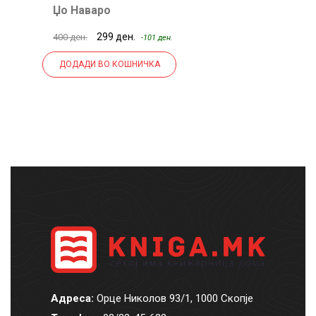
Џо Наваро
Б
299 ден.
400 ден.
50
-101 ден.
ДОДАДИ ВО КОШНИЧКА
Адреса:
Орце Николов 93/1, 1000 Скопје