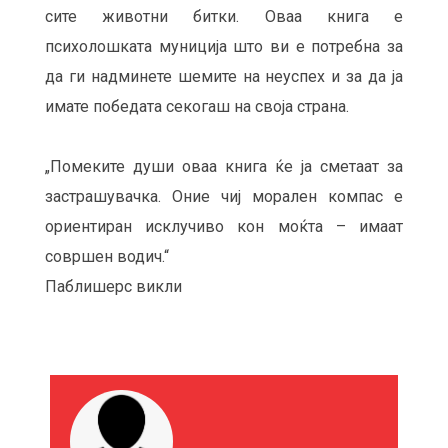
сите животни битки. Оваа книга е
психолошката муниција што ви е потребна за
да ги надминете шемите на неуспех и за да ја
имате победата секогаш на своја страна.
„Помеките души оваа книга ќе ја сметаат за
застрашувачка. Оние чиј морален компас е
ориентиран исклучиво кон моќта – имаат
совршен водич.“
Паблишерс викли
М
О