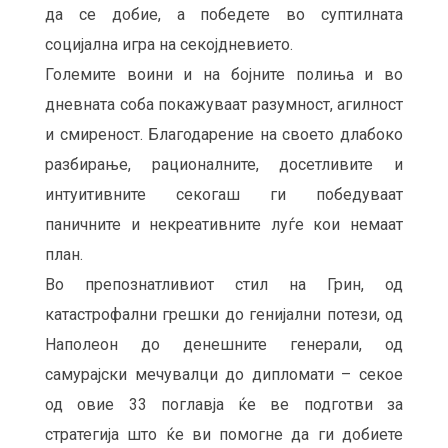
да се добие, а победете во суптилната
социјална игра на секојдневието.
Големите воини и на бојните полиња и во
дневната соба покажуваат разумност, агилност
и смиреност. Благодарение на своето длабоко
разбирање, рационалните, досетливите и
интуитивните секогаш ги победуваат
паничните и некреативните луѓе кои немаат
план.
Во препознатливиот стил на Грин, од
катастрофални грешки до генијални потези, од
Наполеон до денешните генерали, од
самурајски мечувалци до дипломати – секое
од овие 33 поглавја ќе ве подготви за
стратегија што ќе ви помогне да ги добиете