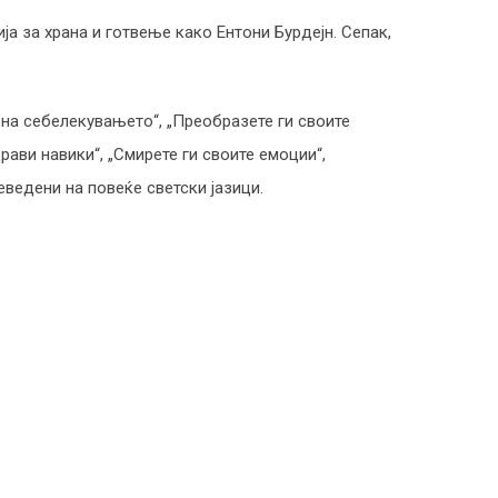
ја за храна и готвење како Ентони Бурдејн. Сепак,
 на себелекувањето“, „Преобразете ги своите
драви навики“, „Смирете ги своите емоции“,
реведени на повеќе светски јазици.