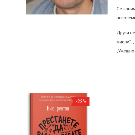
Се заним
поголеми
Други не
мисли“, 
„Умешнос
-22%