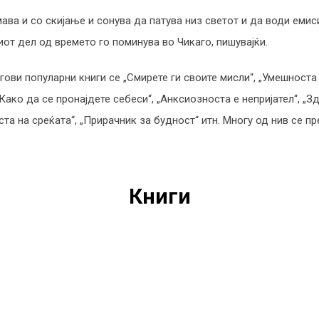
ава и со скијање и сонува да патува низ светот и да води емиси
от дел од времето го поминува во Чикаго, пишувајќи.
гови популарни книги се „Смирете ги своите мисли“, „Умешноста
„Како да се пронајдете себеси“, „Анксиозноста е непријател“, „З
та на среќата“, „Прирачник за будност“ итн. Многу од нив се п
Книги