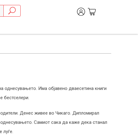
 на однесувањето. Има објавено дваесетина книги
е бестселери.
родители. Денес живее во Чикаго. Дипломирал
на однесувањето. Самиот сака да каже дека станал
 луѓе.