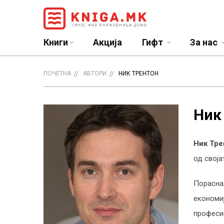
Книги
Акција
Гифт
За нас
ПОЧЕТНА
АВТОРИ
НИК ТРЕНТОН
Ник
Ник Тр
од своја
Пораснал
економиј
професио