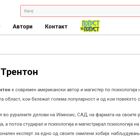
Автори
Контакт
 Трентон
ентон
е современ американски автор и магистер по психологија
та област, кои бележат голема популарност и од кои повеќето с
 во руралните делови на Илиноис, САД, на фармата на своите 
а, а потоа студирал и психологија и магистрирал психологија 
нален експерт за едно од своите омилени хобија: набљудување