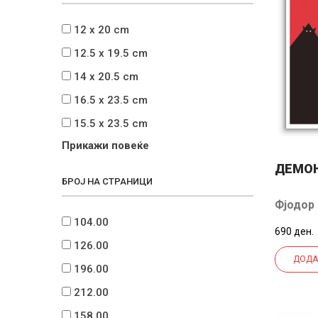
12 x 20 cm
12.5 x 19.5 cm
14 x 20.5 cm
16.5 x 23.5 cm
15.5 x 23.5 cm
Прикажи повеќе
ДЕМО
БРОЈ НА СТРАНИЦИ
Фјодор
Достое
104.00
690 ден.
126.00
ДОДА
196.00
212.00
158.00