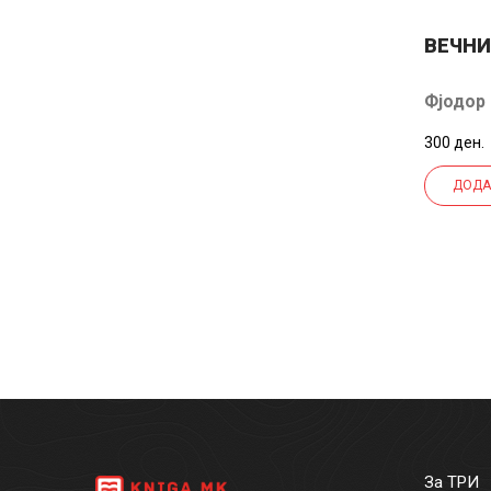
ВЕЧН
Фјодор
Достое
300 ден.
ДОДА
За ТРИ