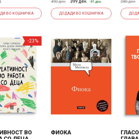
.
399 ден.
490 ден.
280 ден.
-91 ден.
ДИ ВО КОШНИЧКА
ДОДАДИ ВО КОШНИЧКА
ДОДА
-23%
ИВНОСТ ВО
ФИОКА
ГЛАСО
А СО ДЕЦА
ГЛАВА