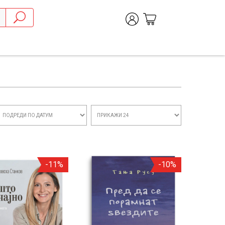
-11%
-10%