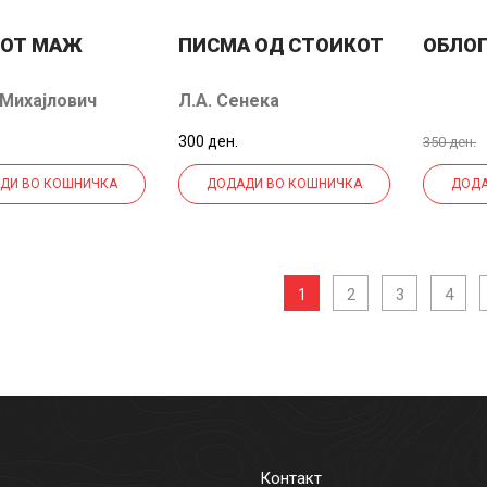
ИОТ МАЖ
ПИСМА ОД СТОИКОТ
ОБЛО
 Михајлович
Л.А. Сенека
вски
300 ден.
350 ден.
ДИ ВО КОШНИЧКА
ДОДАДИ ВО КОШНИЧКА
ДОДА
2
3
4
1
Контакт