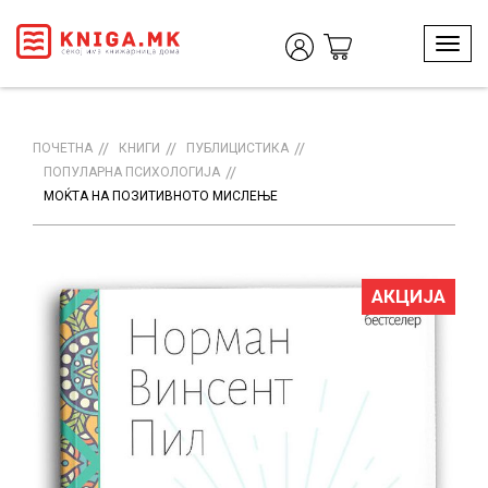
T
o
g
g
l
ПОЧЕТНА
КНИГИ
ПУБЛИЦИСТИКА
e
ПОПУЛАРНА ПСИХОЛОГИЈА
n
МОЌТА НА ПОЗИТИВНОТО МИСЛЕЊЕ
a
v
i
g
АКЦИЈА
a
t
i
o
n