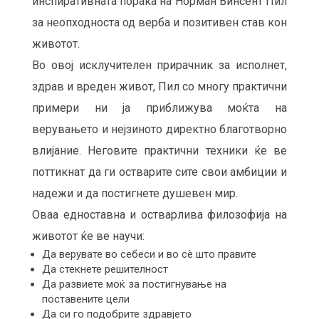
инспиративната порака на Норман Винсент Пил
за неопходноста од верба и позитивен став кон
животот.
Во овој исклучителен прирачник за исполнет,
здрав и вреден живот, Пил со многу практични
примери ни ја приближува моќта на
верувањето и нејзиното директно благотворно
влијание. Неговите практични техники ќе ве
поттикнат да ги остварите сите свои амбиции и
надежи и да постигнете душевен мир.
Оваа едноставна и остварлива филозофија на
животот ќе ве научи:
Да верувате во себеси и во сè што правите
Да стекнете решителност
Да развиете моќ за постигнување на
поставените цели
Да си го подобрите здравјето