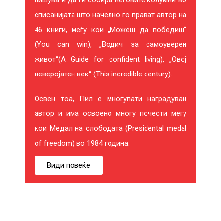
списанијата што начелно го прават автор на
46 книги, меѓу кои „Можеш да победиш“
(You can win), „Водич за самоуверен
живот“(A Guide for confident living), „Овој
неверојатен век“ (This incredible century).
Освен тоа, Пил е многупати наградуван
автор и има освоено многу почести меѓу
кои Медал на слободата (Presidental medal
of freedom) во 1984 година.
Види повеќе