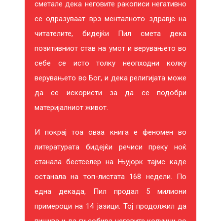
сметале дека неговите ракописи негативно
се одразуваат врз менталното здравје на
читателите, бидејќи Пил смета дека
позитивниот став на умот и верувањето во
себе се исто толку неопходни колку
верувањето во Бог, и дека религијата може
да се искористи за да се подобри
материјалниот живот.
И покрај тоа оваа книга е феномен во
литературата бидејќи речиси преку ноќ
станала бестселер на Њујорк тајмс каде
останала на топ-листата 168 недели. По
една декада, Пил продал 5 милиони
примероци на 14 јазици. Тој продолжил да
пишува и да ги собира неговите колумни во