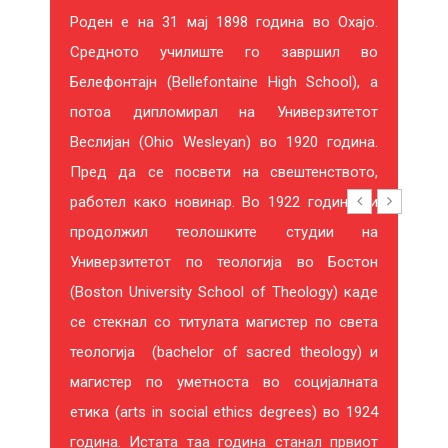
Роден е на 31 мај 1898 година во Охајо.
С
Средното училиште го завршил во
И
Белефонтајн (Bellefontaine High School), а
потоа дипломирал на Универзитетот
Р
Веслијан (Ohio Wesleyan) во 1920 година.
А
Пред да се посвети на свештенството,
работел како новинар. Во 1922 година ги
продолжил теолошките студии на
Универзитетот по теологија во Бостон
(Boston University School of Theology) каде
20%
-29%
се стекнал со титулата магистер по света
теологија (bachelor of sacred theology) и
магистер по уметноста во социјалната
етика (arts in social ethics degrees) во 1924
година. Истата таа година станал првиот