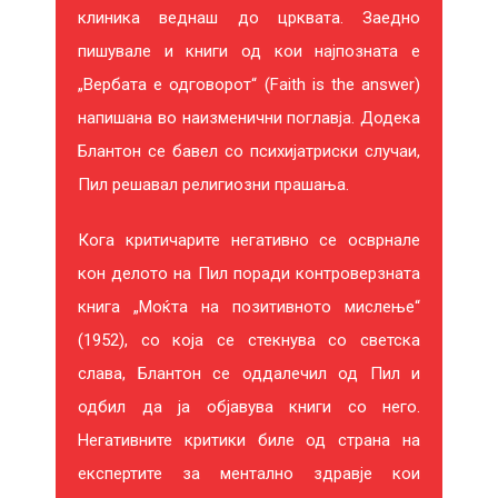
клиника веднаш до црквата. Заедно
пишувале и книги од кои најпозната е
„Вербата е одговорот“ (Faith is the answer)
напишана во наизменични поглавја. Додека
Блантон се бавел со психијатриски случаи,
Пил решавал религиозни прашања.
Кога критичарите негативно се осврнале
кон делото на Пил поради контроверзната
книга „Моќта на позитивното мислење“
(1952), со која се стекнува со светска
слава, Блантон се оддалечил од Пил и
одбил да ја објавува книги со него.
Негативните критики биле од страна на
експертите за ментално здравје кои