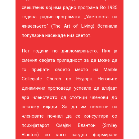
свештеник кој има радио програма. Во 1935
година радио-програмата „Уметноста на
живеењето“ (The Art of Living) бстанала
популарна насекаде низ светот.
Пет години по дипломирањето, Пил ја
сменил својата припадност за да може да
го прифати своето место на Marble
Collegiate Church во Њујорк. Неговите
МАГИЈАТА НА ВЕРУВАЊЕТО
П
динамични проповеди успеале да влијаат
врз членството од стотици членови до
Клод Бристол
С
неколку илјади. За да им помогне на
250 ден.
350 ден.
40
членовите почнал да се консултира со
-100 ден.
психијатарот Смајли Блантон (Smiley
ДОДАДИ ВО КОШНИЧКА
Blanton) со кого заедно формирале