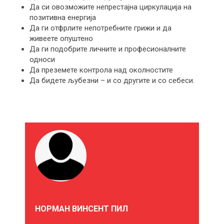
Да си овозможите непрестајна циркулација на
позитивна енергија
Да ги отфрлите непотребните грижи и да
живеете опуштено
Да ги подобрите личните и професионалните
односи
Да преземете контрола над околностите
Да бидете љубезни – и со другите и со себеси.
М
О
Ж
Е
НОРМАН ВИНСЕНТ ПИЛ
Б