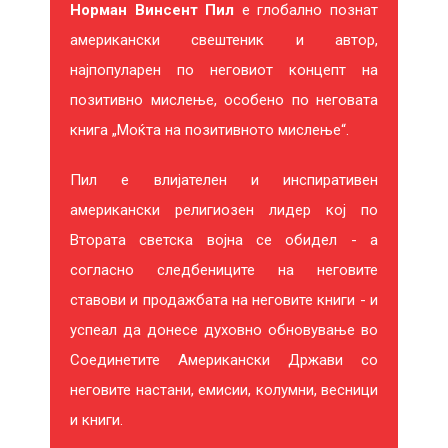
Норман Винсент Пил
е глобално познат
И
американски свештеник и автор,
Ќ
најпопуларен по неговиот концепт на
Е
позитивно мислење, особено по неговата
книга „Моќта на позитивното мислење“.
В
Пил е влијателен и инспиративен
Е
американски религиозен лидер кој по
И
Втората светска војна се обидел - а
Н
согласно следбениците на неговите
ставови и продажбата на неговите книги - и
Т
успеал да донесе духовно обновување во
Е
Соединетите Американски Држави со
неговите настани, емисии, колумни, весници
Р
и книги.
Е