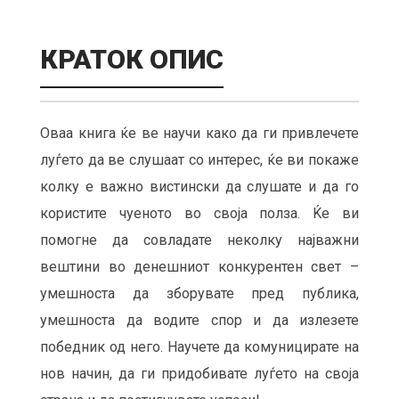
КРАТОК ОПИС
Оваа книга ќе ве научи како да ги привлечете
луѓето да ве слушаат со интерес, ќе ви покаже
колку е важно вистински да слушате и да го
користите чуеното во своја полза. Ќе ви
помогне да совладате неколку најважни
вештини во денешниот конкурентен свет –
умешноста да зборувате пред публика,
умешноста да водите спор и да излезете
победник од него. Научете да комуницирате на
нов начин, да ги придобивате луѓето на своја