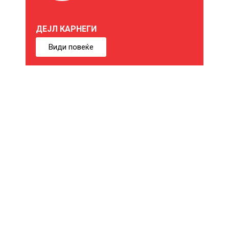
Е
ДЕЈЛ КАРНЕГИ
Б
Види повеќе
И
Ќ
Е
В
Е
И
Н
Т
Е