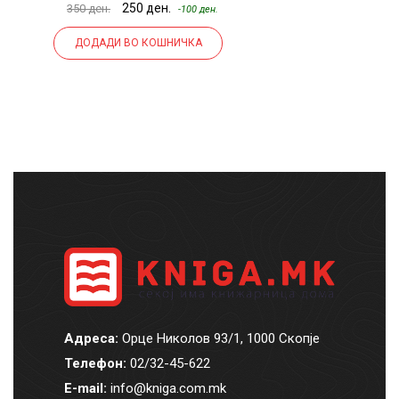
250 ден.
350 ден.
49
-100 ден.
ДОДАДИ ВО КОШНИЧКА
Адреса:
Орце Николов 93/1, 1000 Скопје
Телефон:
02/32-45-622
E-mail:
info@kniga.com.mk