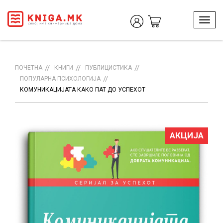
T
o
g
g
l
ПОЧЕТНА
КНИГИ
ПУБЛИЦИСТИКА
e
ПОПУЛАРНА ПСИХОЛОГИЈА
n
КОМУНИКАЦИЈАТА КАКО ПАТ ДО УСПЕХОТ
a
v
i
g
АКЦИЈА
a
t
i
o
n