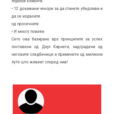
лојални клиенти.
• 12 докажани чекори за да станете убедливи и
да се издвоите
од просечните.
• И многу повеќе.
Сето ова базирано врз принципите за успех
поставени од Дејл Карнеги, надградени од
неговите следбеници и применети од милиони
луѓе што живеат според нив!
М
О
Ж