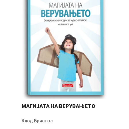
ЕШ
МАГИЈАТА НА ВЕРУВАЊЕТО
Г
ИШ
Клод Бристол
Е