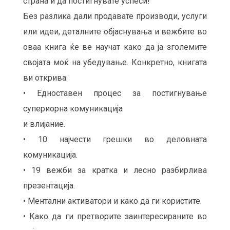
страна и да постигнувате успеси!
Без разлика дали продавате производи, услуги
или идеи, деталните објаснувања и вежбите во
оваа книга ќе ве научат како да ја зголемите
својата моќ на убедување. Конкретно, книгата
ви открива:
• Едноставен процес за постигнување
супериорна комуникација
и влијание.
• 10 најчести грешки во деловната
комуникација.
• 19 вежби за кратка и лесно разбирлива
презентација.
• Ментални активатори и како да ги користите.
• Како да ги претворите заинтересираните во