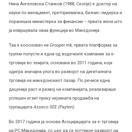
Нина Ангеловска Станков (1988, Скопје) е доктор на
науки по менаџмент, претприемачка, бизнис-лидерка и
поранешна министерка за финансии – првата жена што
ја извршувала оваа функција во Македонија.
Таа е коосновач на
Grouper.mk,
првата платформа за
групни попусти и една од водечките компании за е-
трговија во земјата, основана во 2011 година, која
одигра значајна улога во развојот на дигиталната
трговија на македонскиот пазар. По речиси една
деценија раст и развој на компанијата, реализираше
успешен егзит преку нејзината продажба на
групацијата
Asseco SEE (Payten).
Во 2017 година ја основа Асоцијацијата за е-трговија
на РС Македонија, со цел да се поттикне развојот на