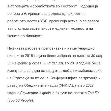
е-трговијата и соработката во секторот. Подоцна ја
основа и Алијансата за родова еднаквост на
работното место (GEA), преку која активно се залага
за поголема застапеност и еднакви можности на
жените во бизнисот.
Нејзината работа е препознаена и на меѓународно
ниво – во 2018 година беше избрана на листата
30 под
30
на
Форбс
(
Forbes 30 Under 30
), во 2019 година беше
именувана за една од седумте глобални амбасадорки
на
Е-трговија за жени
на Конференцијата за трговија и
развој на Обединетите нации (УНКТАД), а во 2023
година
Блумеринг Адрија
ја вклучи во листата
Топ 50
(
Top 50 People
).