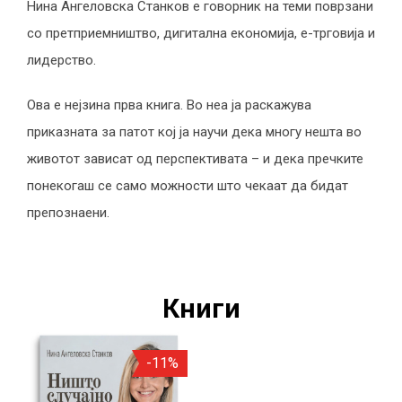
Нина Ангеловска Станков е говорник на теми поврзани
со претприемништво, дигитална економија, е-трговија и
лидерство.
Ова е нејзина прва книга. Во неа ја раскажува
приказната за патот кој ја научи дека многу нешта во
животот зависат од перспективата – и дека пречките
понекогаш се само можности што чекаат да бидат
препознаени.
Книги
-11%