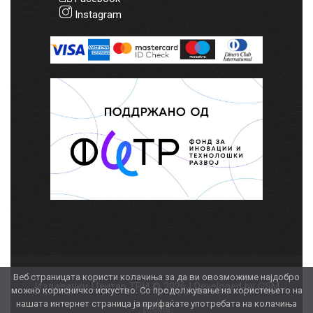
Instagram
Веб страницата користи колачиња за да ви овозможиме најдобро
Издавачки Центар ТРИ © 2026 | Developed by
GSM
можно корисничко искуство. Со продолжување на користењето на
нашата интернет страница ја прифаќате употребата на колачиња
Media