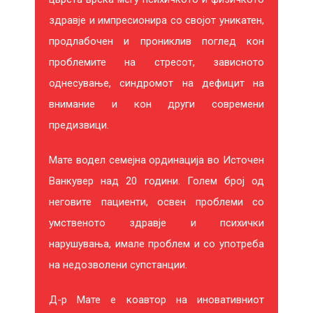
здравје и импресионира со својот уникатен,
продлабочен и прониклив поглед кон
проблемите на стресот, зависното
однесување, синдромот на дефицит на
внимание и кон други современи
предизвици.
Мате водел семејна ординација во Источен
Ванкувер над 20 години. Голем број од
ОРУЖЈАТА НА КРИТИЧКИОТ
В
неговите пациенти, освен проблеми со
РОДИТЕЛ
умственото здравје и психички
Станислав Петковски
Г
нарушувања, имале проблем и со употреба
320 ден.
400 ден.
69
на недозволени супстанции.
-80 ден.
ДОДАДИ ВО КОШНИЧКА
Д-р Мате е коавтор на иновативниот