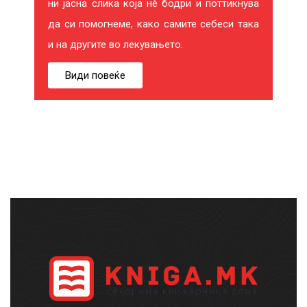
ни јасна слика која нѐ бодри и поттикнува
да си помогнеме, како самите себеси така
и на другите во лекувањето.
Види повеќе