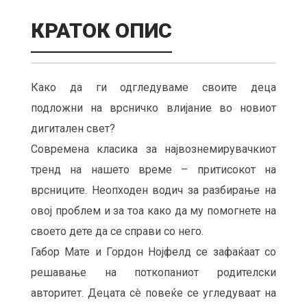
КРАТОК ОПИС
Како да ги одгледуваме своите деца
подложни на врсничко влијание во новиот
дигитален свет?
Современа класика за највознемирувачкиот
тренд на нашето време – притисокот на
врсниците. Неопходен водич за разбирање на
овој проблем и за тоа како да му помогнете на
своето дете да се справи со него.
Габор Мате и Гордон Нојфелд се зафаќаат со
решавање на поткопаниот родителски
авторитет. Децата сè повеќе се угледуваат на