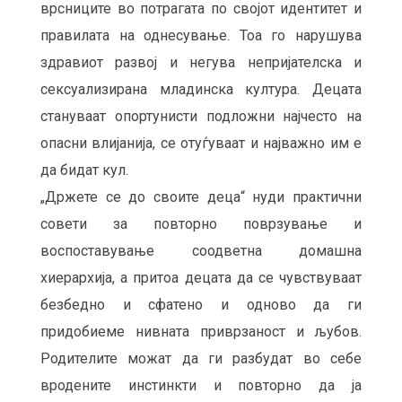
врсниците во потрагата по својот идентитет и
правилата на однесување. Тоа го нарушува
здравиот развој и негува непријателска и
сексуализирана младинска култура. Децата
стануваат опортунисти подложни најчесто на
опасни влијанија, се отуѓуваат и најважно им е
да бидат кул.
„Држете се до своите деца“ нуди практични
совети за повторно поврзување и
воспоставување соодветна домашна
хиерархија, а притоа децата да се чувствуваат
безбедно и сфатено и одново да ги
придобиеме нивната приврзаност и љубов.
Родителите можат да ги разбудат во себе
вродените инстинкти и повторно да ја