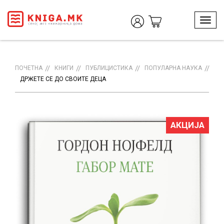
T
o
g
g
l
ПОЧЕТНА
КНИГИ
ПУБЛИЦИСТИКА
ПОПУЛАРНА НАУКА
e
ДРЖЕТЕ СЕ ДО СВОИТЕ ДЕЦА
n
a
v
i
АКЦИЈА
g
a
t
i
o
n