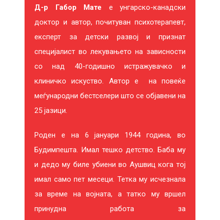
Д-р Габор Мате
е унгарско-канадски
И
доктор и автор, почитуван психотерапевт,
Ќ
експерт за детски развој и признат
Е
специјалист во лекувањето на зависности
со над 40-годишно истражувачко и
В
клиничко искуство. Автор е на повеќе
Е
меѓународни бестселери што се објавени на
25 јазици.
И
Н
Роден е на 6 јануари 1944 година, во
Будимпешта. Имал тешко детство. Баба му
Т
и дедо му биле убиени во Аушвиц кога тој
Е
имал само пет месеци. Тетка му исчезнала
за време на војната, а татко му вршел
Р
принудна работа за