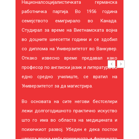
Е
Националсоцијалистичката германска
С
работничка партија. Во 1956 година
семејството емигрирало во Канада.
И
Студирал за време на Виетнамската војна
Р
во доцните шеесетти години и се здобил
со диплома на Универзитетот во Ванкувер.
А
Откако извесно време предавал како
професор по англиски јазик и литература во
едно средно училиште, се вратил на
Универзитетот за да магистрира.
20%
-20%
Во основата на сите негови бестселери
лежи долгогодишното практично искуство
што го има во областа на медицината и
психичкиот развој. Убеден е дека постои
цврста врска меѓу психичкото и физичкото