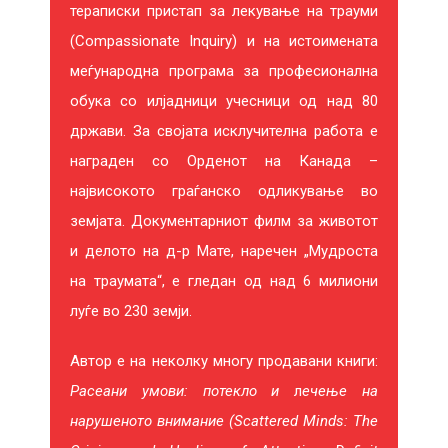
тераписки пристап за лекување на трауми
(Compassionate Inquiry) и на истоимената
меѓународна програма за професионална
обука со илјадници учесници од над 80
држави. За својата исклучителна работа е
награден со Орденот на Канада –
највисокото граѓанско одликување во
земјата. Документарниот филм за животот
и делото на д-р Мате, наречен „Мудроста
на траумата“, е гледан од над 6 милиони
луѓе во 230 земји.
Автор е на неколку многу продавани книги:
Расеани умови: потекло и
л
ечење на
нарушеното внимание (Scattered
Minds: The