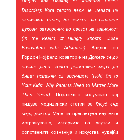
Origins and Healing of Attention
Deficit
Disorder); Кога телото вели не: цената на
скриениот стрес; Во земјата на гладните
духови: затвореник во светот на зависност
(In the Realm of Hungry Ghosts: Close
Encounters with Addiction).
Заедно со
Гордон Нојфелд коавтор е на
Држете се до
своите деца: зошто родителите мора да
бидат поважни од врсниците (Hold On to
Your Kids: Why Parents
Need to Matter More
Than Peers).
Поранешен колумнист кој
пишува медицински статии за
Глоуб енд
мејл
, доктор Мате ги преплетува научните
истражувања, историите на случаи и
сопствените сознанија и искуства, нудејќи