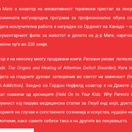
 Мате е коавтор на иновативниот тераписки пристап за лекув
тоимената меѓународна програма за професионална обука со
јата исклучителна работа е награден со Орденот на Канада – н
ументарниот филм за животот и делото на д-р Мате, наречен
иони луѓе во 230 земји.
ор е на неколку многу продавани книги:
Расеани умови: потекло
ds: The Origins and Healing of Attention
Deficit Disorder); Кога
јата на гладните духови: затвореник во светот на зависност (In
h Addiction).
Заедно со Гордон Нојфелд коавтор е на
Држете с
ат поважни од врсниците (Hold On to Your Kids: Why Parents
умнист кој пишува медицински статии за
Глоуб енд мејл
, докт
ориите на случаи и сопствените сознанија и искуства, нудејќи ни
огнеме, како самите себеси така и на другите во лекувањето.