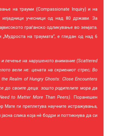
ање на трауми (Compassionate Inquiry) и на
 илјадници учесници од над 80 држави. За
ајвисокото граѓанско одликување во земјата.
 „Мудроста на траумата“, е гледан од над 6
 и
л
ечење на нарушеното внимание (Scattered
 телото вели не: цената на скриениот стрес; Во
 the Realm of Hungry Ghosts: Close
Encounters
е до своите деца: зошто родителите мора да
Need to Matter More Than Peers).
Поранешен
ор Мате ги преплетува научните истражувања,
 јасна слика која нѐ бодри и поттикнува да си