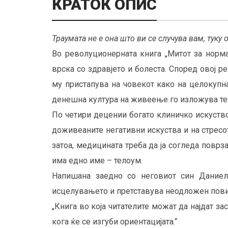
КРАТОК ОПИС
Траумата не е она што ви се случува вам, туку 
Во револуционерната книга „Митот за норм
врска со здравјето и болеста. Според овој р
му пристапува на човекот како на целокупна
денешна култура на живеење го изложува тел
По четири децении богато клиничко искуство
доживеаните негативни искуства и на стресо
затоа, медицината треба да ја согледа поврз
има едно име – телоум.
Напишана заедно со неговиот син Даниел,
исцелувањето и претставува неодложен повик
„Книга во која читателите можат да најдат з
кога ќе се изгуби ориентацијата.“