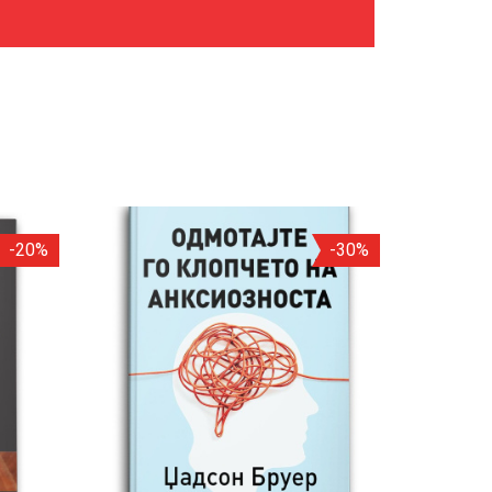
-20%
-30%