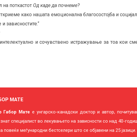
л на поткастот
Од каде да почнеме?
ткриеме како нашата емоционална благосостојба и социјалн
 и зависностите.“
и
 интелектуално и сочувствено истражување за тоа кои см
БОР МАТЕ
р Габор Мате
е унгарско-канадски доктор и автор, почитуван
знат специјалист во лекувањето на зависности со над 40-годи
а повеќе меѓународни бестселери што се објавени на 25 јазици.