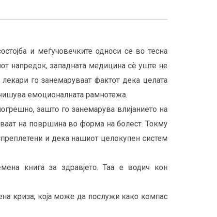
стојба и меѓучовечките односи се во тесна
киот напредок, западната медицина сѐ уште не
е лекари го занемаруваат фактот дека целата
азнишува емоционалната рамнотежа.
погрешно, зашто го занемарува влијанието на
уваат на површина во форма на болест. Токму
 испреплетени и дека нашиот целокупен систем
мена книга за здравјето. Таа е водич кон
вена криза, која може да послужи како компас