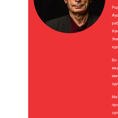
Ро
Ауш
раб
Ка
Уни
едн
Во
мед
им
одн
Мат
пр
суп