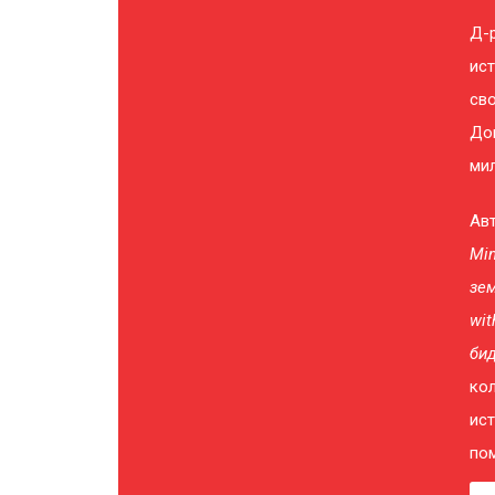
Д-р
ис
сво
Док
мил
Авт
Min
зем
wit
бид
кол
ист
пом