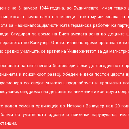
ден е на 6 јануари 1944 година, во Будимпешта. Имал тешко 
виц кога тој имал само пет месеци. Тетка му исчезнала за в
ота за Националсоцијалистичката германска работничка партиј
нада. Студирал за време на Виетнамската војна во доцните 
верзитетот во Ванкувер. Откако извесно време предавал како
о средно училиште, се вратил на Универзитетот за да магистрир
 основата на сите негови бестселери лежи долгогодишното пр
ицината и психичкиот развој. Убеден е дека постои цврста в
пресионира со својот уникатен, продлабочен и прониклив по
есување, синдромот на дефицит на внимание и кон други совр
е водел семејна ординација во Источен Ванкувер над 20 годи
облеми со умственото здравје и психички нарушувања, има
станции.