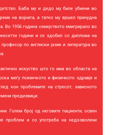
детство. Баба му и дедо му биле убиени во
реме на војната, а татко му вршел принудна
а. Во 1956 година семејството емигрирало во
шеесетти години и се здобил со диплома на
 професор по англиски јазик и литература во
а.
актично искуство што го има во областа на
рска меѓу психичкото и физичкото здравје и
глед кон проблемите на стресот, зависното
емени предизвици.
ни. Голем број од неговите пациенти, освен
ле проблем и со употреба на недозволени