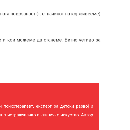
ата поврзаност (т. е. начинот на кој живееме)
е и кои можеме да станеме. Битно четиво за
 психотерапевт, експерт за детски развој и
шно истражувачко и клиничко искуство. Автор