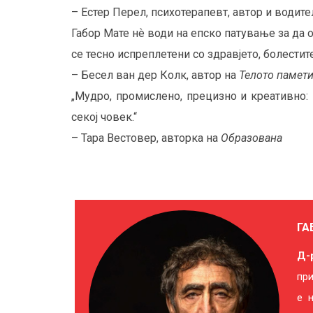
– Естер Перел, психотерапевт, автор и водите
Габор Мате нѐ води на епско патување за да о
се тесно испреплетени со здравјето, болестите
– Бесел ван дер Колк, автор на
Телото памет
„Мудро, промислено, прецизно и креативно:
секој човек.“
– Тара Вестовер, авторка на
Образована
ГА
Д-
при
е н