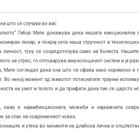
она што се случува во вас.
алното“ Габор Мате докажува дека нашата емоционална со
еномиран лекар, и покрај сета наша стручност и технолош
 личност, туку се сосредоточува само на болеста. Нашит
ото на стрес, го оптоварува имунолошкиот систем и ја р
, Мате согледал дека она што се сфаќа како нормално е 
т. Во некој момент од животот потиснатите трауми исплив
аноста на умот и телото и да прифати дека тие се цврсто
 оваа е најамбиоциозната, можеби и најважната совре
 за спас на современиот човек.
асолниште и утеха во моменти на длабока лична и општест