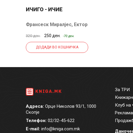
ИЧИГО - ИЧИЕ
Франсеск Миралјес
,
Ектор
Гарсија
250 ден.
320 ден.
-70 ден.
ДОДАДИ ВО КОШНИЧКА
За ТРИ
Книжарн
Клуб на 
Адреса:
Орце Николов 93/1, 1000
Скопје
Реклама
Телефон:
02/32-45-622
Продажб
E-mail:
info@kniga.com.mk
Даночен