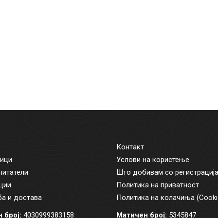
Контакт
ици
Услови на користење
читатели
Што добивам со регистрациј
ции
Политика на приватност
а и достава
Политика на колачиња (Cooki
 број:
4030999383158
Матичен број:
5345847