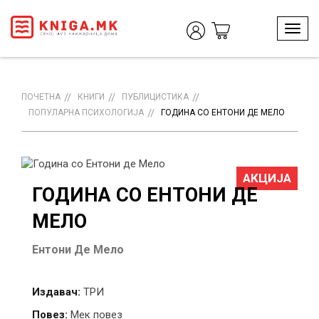
T
o
g
g
l
ПОЧЕТНА
КНИГИ
ПУБЛИЦИСТИКА
e
ПОПУЛАРНА ПСИХОЛОГИЈА
ГОДИНА СО ЕНТОНИ ДЕ МЕЛО
n
a
v
i
АКЦИЈА
g
ГОДИНА СО ЕНТОНИ ДЕ
a
t
МЕЛО
i
o
Ентони Де Мело
n
Издавач:
ТРИ
Повез:
Мек повез