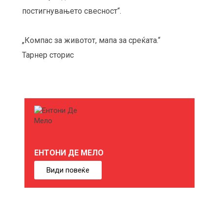
постигнувањето свесност“.
„Компас за животот, мапа за среќата.“
Тарнер сторис
М
О
Ж
ЕНТОНИ ДЕ МЕЛО
Е
Види повеќе
Б
И