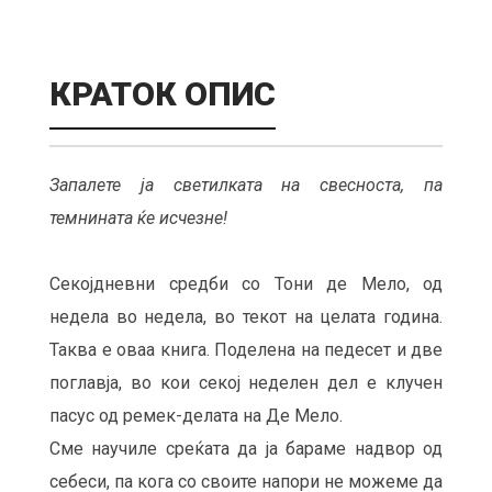
КРАТОК ОПИС
Запалете ја светилката на свесноста, па
темнината ќе исчезне!
Секојдневни средби со Тони де Мело, од
недела во недела, во текот на целата година.
Таква е оваа книга. Поделена на педесет и две
поглавја, во кои секој неделен дел е клучен
пасус од ремек-делата на Де Мело.
Сме научиле среќата да ја бараме надвор од
себеси, па кога со своите напори не можеме да