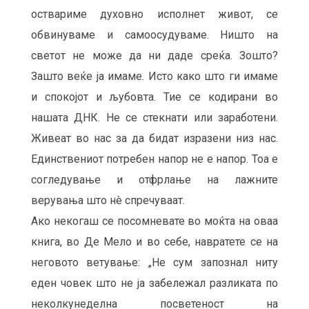
оствариме духовно исполнет живот, се
обвинуваме и самоосудуваме. Ништо на
светот не може да ни даде среќа. Зошто?
Зашто веќе ја имаме. Исто како што ги имаме
и спокојот и љубовта. Тие се кодирани во
нашата ДНК. Не се стекнати или заработени.
Живеат во нас за да бидат изразени низ нас.
Единствениот потребен напор не е напор. Тоа е
согледување и отфрлање на лажните
верувања што нè спречуваат.
Ако некогаш се посомневате во моќта на оваа
книга, во Де Мело и во себе, навратете се на
неговото ветување: „Не сум запознал ниту
еден човек што не ја забележал разликата по
неколкунеделна посветеност на