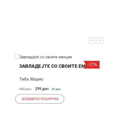
И
Р
А
20%
-21%
ЗАВЛАДЕЈТЕ СО СВОИТЕ ЕМОЦИИ
П
Тибо Морис
С
299 ден.
380 ден.
40
-81 ден.
ДОДАДИ ВО КОШНИЧКА