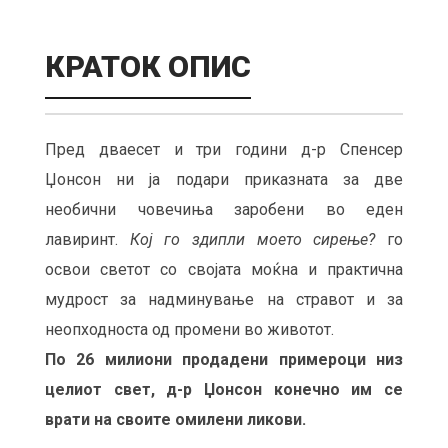
КРАТОК ОПИС
Пред дваесет и три години д-р Спенсер
Џонсон ни ја подари приказната за две
необични човечиња заробени во еден
лавиринт.
Кој го здипли моето сирење?
го
освои светот со својата моќна и практична
мудрост за надминување на стравот и за
неопходноста од промени во животот.
По 26 милиони продадени примероци низ
целиот свет, д-р Џонсон конечно им се
врати на своите омилени ликови.