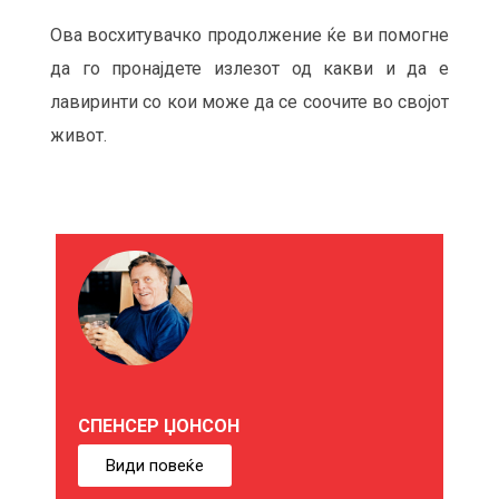
Ова восхитувачко продолжение ќе ви помогне
да го пронајдете излезот од какви и да е
лавиринти со кои може да се соочите во својот
живот.
М
О
Ж
Е
СПЕНСЕР ЏОНСОН
Б
Види повеќе
И