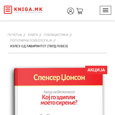
T
o
g
g
l
ПОЧЕТНА
КНИГИ
ПУБЛИЦИСТИКА
e
ПОПУЛАРНА ПСИХОЛОГИЈА
n
ИЗЛЕЗ ОД ЛАВИРИНТОТ (ТВРД ПОВЕЗ)
a
v
i
g
АКЦИЈА
a
t
i
o
n