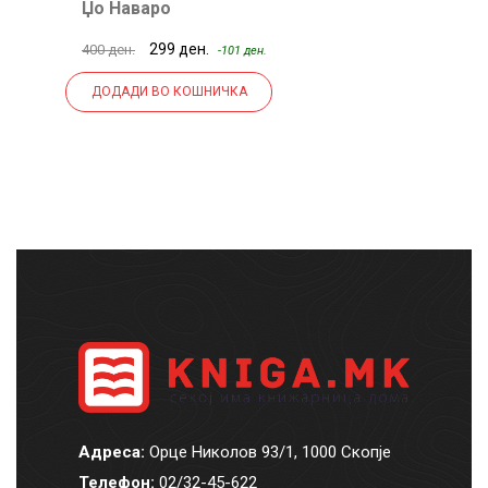
Џо Наваро
Т
299 ден.
400 ден.
38
-101 ден.
ДОДАДИ ВО КОШНИЧКА
Адреса:
Орце Николов 93/1, 1000 Скопје
Телефон:
02/32-45-622