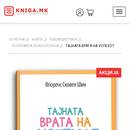
T
o
g
g
l
ПОЧЕТНА
КНИГИ
ПУБЛИЦИСТИКА
e
ПОПУЛАРНА ПСИХОЛОГИЈА
ТАЈНАТА ВРАТА НА УСПЕХОТ
n
a
v
i
АКЦИЈА
g
a
t
i
o
n