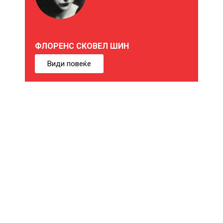
Ж
Е
ФЛОРЕНС СКОВЕЛ ШИН
Б
Види повеќе
И
Ќ
Е
В
Е
И
Н
Т