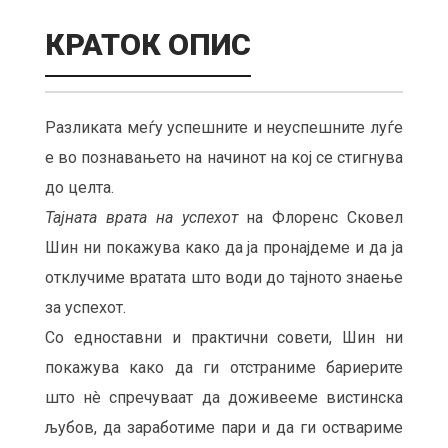
КРАТОК ОПИС
Разликата меѓу успешните и неуспешните луѓе
е во познавањето на начинот на кој се стигнува
до целта.
Тајната врата на успехот
на Флоренс Сковел
Шин ни покажува како да ја пронајдеме и да ја
отклучиме вратата што води до тајното знаење
за успехот.
Со едноставни и практични совети, Шин ни
покажува како да ги отстраниме бариерите
што нè спречуваат да доживееме вистинска
љубов, да заработиме пари и да ги оствариме