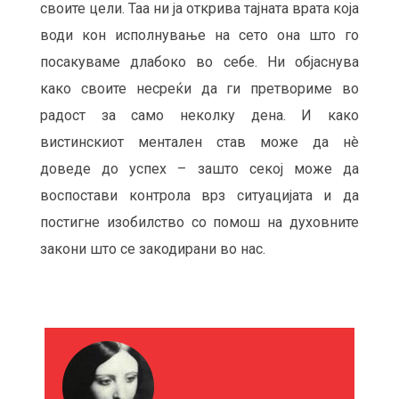
своите цели. Таа ни ја открива тајната врата која
води кон исполнување на сето она што го
посакуваме длабоко во себе. Ни објаснува
како своите несреќи да ги претвориме во
радост за само неколку дена. И како
вистинскиот ментален став може да нè
доведе до успех – зашто секој може да
воспостави контрола врз ситуацијата и да
постигне изобилство со помош на духовните
закони што се закодирани во нас.
М
О