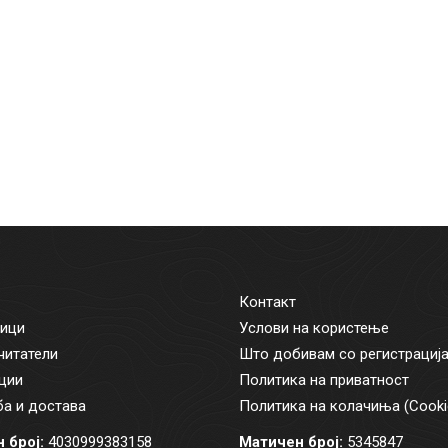
Контакт
ици
Услови на користење
читатели
Што добивам со регистрациј
ции
Политика на приватност
а и достава
Политика на колачиња (Cooki
 број:
4030999383158
Матичен број:
5345847