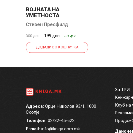
ВОЈНАТА НА
УМЕТНОСТА
Стивен Пресфилд
199 ден.
300 ден.
-101 ден.
ДОДАДИ ВО КОШНИЧКА
За ТРИ
Книжарн
Клуб на 
Адреса:
Орце Николов 93/1, 1000
Скопје
Реклама
Телефон:
02/32-45-622
Продажб
E-mail:
info@kniga.com.mk
Даночен