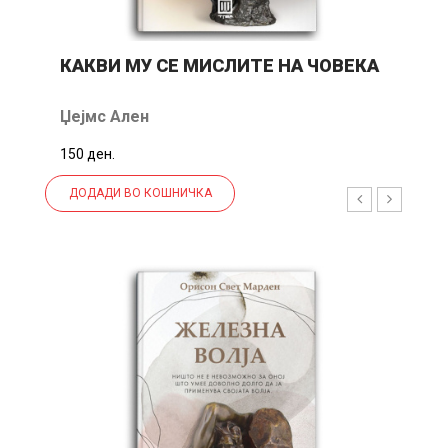
С
КАКВИ МУ СЕ МИСЛИТЕ НА ЧОВЕКА
И
Р
Џејмс Ален
А
150 ден.
ДОДАДИ ВО КОШНИЧКА
24%
-15%