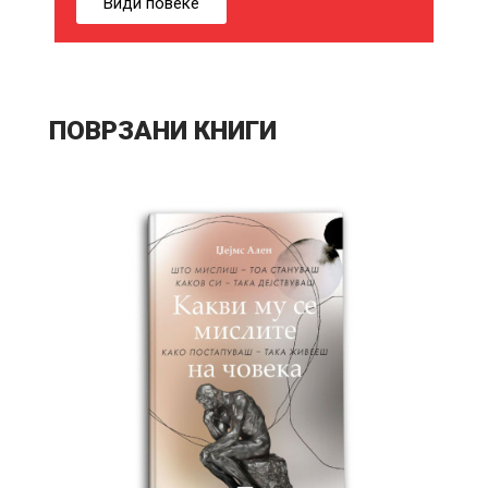
Види повеќе
И
Ќ
Е
ПОВРЗАНИ КНИГИ
В
Е
И
Н
Т
Е
Р
Е