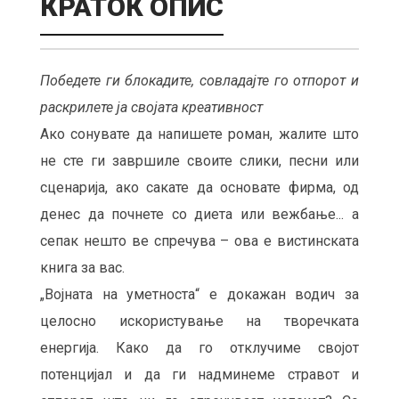
КРАТОК ОПИС
Победете ги блокадите, совладајте го отпорот и
раскрилете ја својата креативност
Ако сонувате да напишете роман, жалите што
не сте ги завршиле своите слики, песни или
сценарија, ако сакате да основате фирма, од
денес да почнете со диета или вежбање... а
сепак нешто ве спречува – ова е вистинската
книга за вас.
„Војната на уметноста“ е докажан водич за
целосно искористување на творечката
енергија. Како да го отклучиме својот
потенцијал и да ги надминеме стравот и