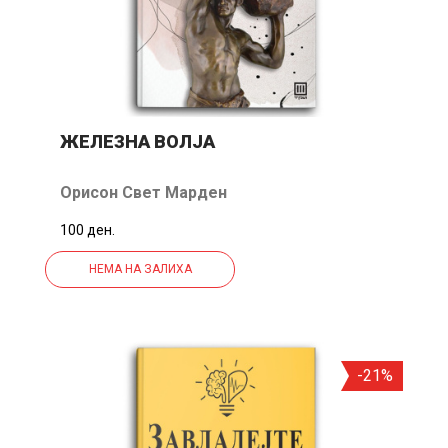
ЖЕЛЕЗНА ВОЛЈА
Орисон Свет Марден
100 ден.
НЕМА НА ЗАЛИХА
ПЛАНИНАТА СИ ТИ
О
Бријана Вист
Ј
299 ден.
350 ден.
28
-51 ден.
-21%
ДОДАДИ ВО КОШНИЧКА