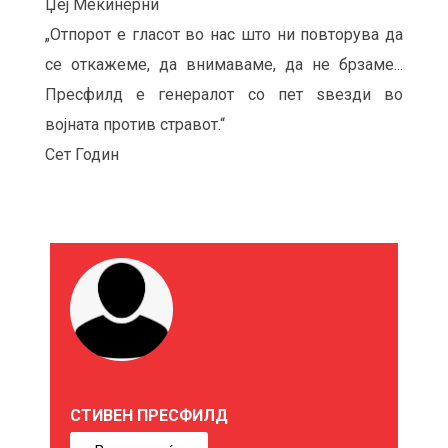
Џеј Мекинерни
„Отпорот е гласот во нас што ни повторува да
се откажеме, да внимаваме, да не брзаме...
Пресфилд е генералот со пет ѕвезди во
војната против стравот.“
Сет Годин
М
О
Ж
Е
СТИВЕН ПРЕСФИЛД
Б