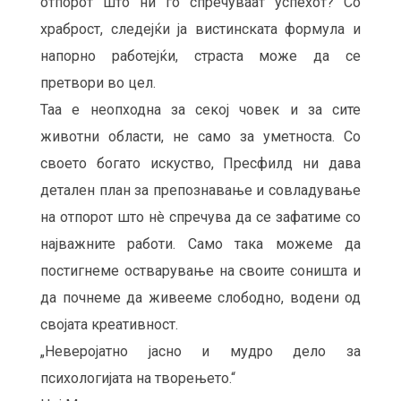
отпорот што ни го спречуваат успехот? Со
храброст, следејќи ја вистинската формула и
напорно работејќи, страста може да се
претвори во цел.
Таа е неопходна за секој човек и за сите
животни области, не само за уметноста. Со
своето богато искуство, Пресфилд ни дава
детален план за препознавање и совладување
на отпорот што нè спречува да се зафатиме со
најважните работи. Само така можеме да
постигнеме остварување на своите соништа и
да почнеме да живееме слободно, водени од
својата креативност.
„Неверојатно јасно и мудро дело за
психологијата на творењето.“