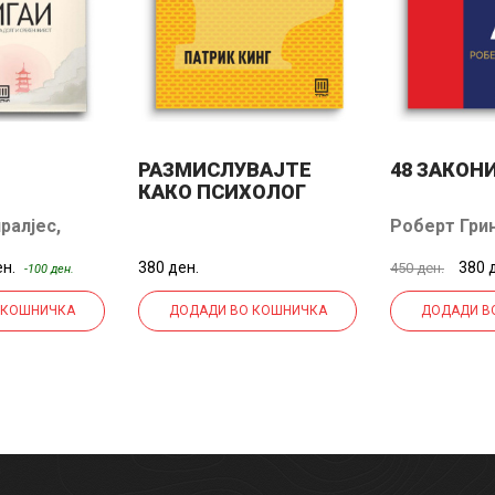
РАЗМИСЛУВАЈТЕ
48 ЗАКОН
КАКО ПСИХОЛОГ
ралјес
,
Роберт Гри
а (Кираи)
ен.
380 ден.
380 
450 ден.
-100 ден.
 КОШНИЧКА
ДОДАДИ ВО КОШНИЧКА
ДОДАДИ В