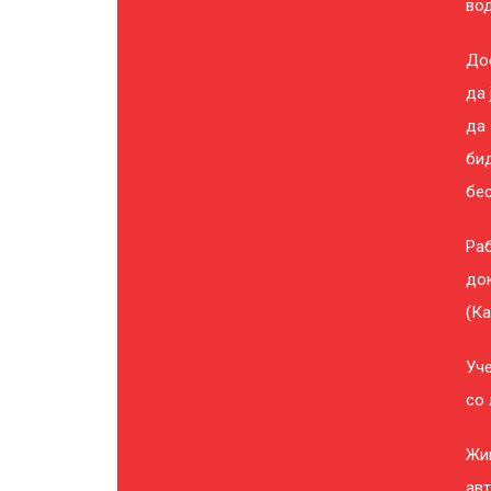
вод
Дос
да 
да 
бид
бес
Ра
док
(Ка
Уче
со 
Жи
авт