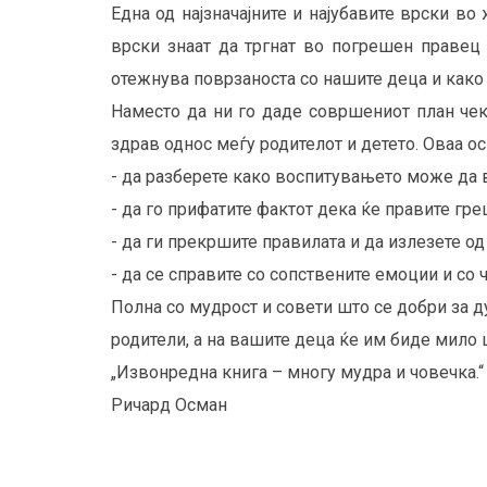
Една од најзначајните и најубавите врски во
врски знаат да тргнат во погрешен правец 
отежнува поврзаноста со нашите деца и како 
Наместо да ни го даде совршениот план чек
здрав однос меѓу родителот и детето. Оваа о
- да разберете како воспитувањето може да 
- да го прифатите фактот дека ќе правите гре
- да ги прекршите правилата и да излезете од
- да се справите со сопствените емоции и со 
Полна со мудрост и совети што се добри за д
родители, а на вашите деца ќе им биде мило ш
„Извонредна книга – многу мудра и човечка.“
Ричард Осман