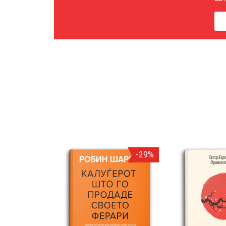
-24%
-29%