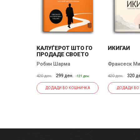
КАЛУЃЕРОТ ШТО ГО
ИКИГАИ
ОТО
ПРОДАДЕ СВОЕТО
ФЕРАРИ
нт Пил
Робин Шарма
Франсеск Ми
Ектор Гарсиј
н.
299 ден.
320 д
420 ден.
420 ден.
-110 ден.
-121 ден.
КОШНИЧКА
ДОДАДИ ВО КОШНИЧКА
ДОДАДИ ВО