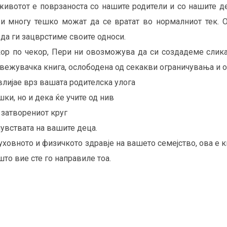
 животот е поврзаноста со нашите родители и со нашите де
и многу тешко можат да се вратат во нормалниот тек. О
да ги зацврстиме своите односи.
ор по чекор, Пери ни овозможува да си создадеме слика
свежувачка книга, ослободена од секакви ограничувања и 
влијае врз вашата родителска улога
шки, но и дека ќе учите од нив
 затворениот круг
чувствата на вашите деца.
уховното и физичкото здравје на вашето семејство, ова е к
то вие сте го направиле тоа.