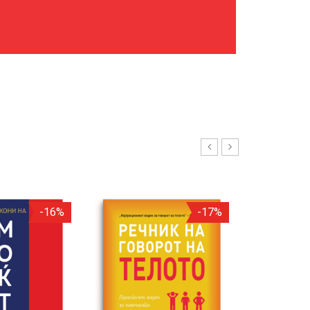
-16%
-17%