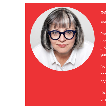
ФИ
Фи
Род
на
„Е
уни
Во 
соо
здр
Как
201