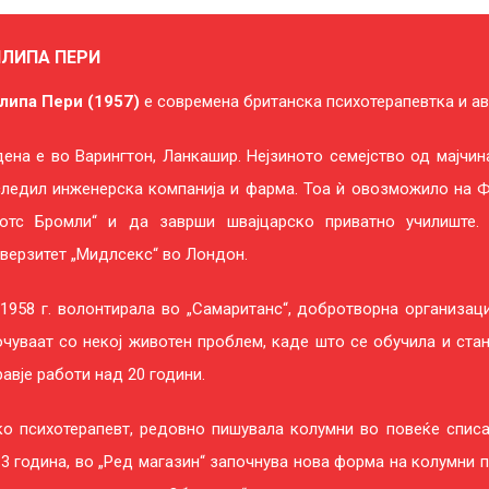
ЛИПА ПЕРИ
липа Пери (1957)
е современа британска психотерапевтка и ав
ена е во Варингтон, Ланкашир. Нејзиното семејство од мајчин
следил инженерска компанија и фарма. Тоа ѝ овозможило на Ф
ботс Бромли“ и да заврши швајцарско приватно училиште.
верзитет „Мидлсекс“ во Лондон.
1958 г. волонтирала во „Самаританс“, добротворна организац
чуваат со некој животен проблем, каде што се обучила и ста
авје работи над 20 години.
о психотерапевт, редовно пишувала колумни во повеќе списан
3 година, во „Ред магазин“ започнува нова форма на колумни пр