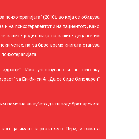
а психотерапијата“ (2010), во која се обидува
ва и на психотерапевтот и на пациентот; „Како
але вашите родители (а на вашите деца ќе им
етски успех, па за брзо време книгата станува
 психотерапијата.
а здравје“. Има учествувано и во неколку
зраст“ за Би-би-си 4, „Да се биде биполарен“
им помогне на луѓето да ги подобрат врските
 кого ја имаат ќерката Фло Пери, и самата