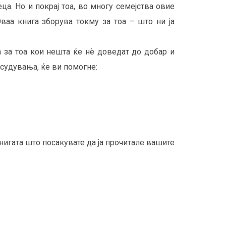
ца. Но и покрај тоа, во многу семејства овие
ваа книга зборува токму за тоа – што ни ја
 за тоа кои нешта ќе нè доведат до добар и
осудувања, ќе ви помогне:
нигата што посакувате да ја прочитале вашите