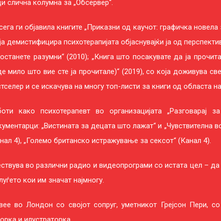
и слична колумна за „Обсервер“.
ега ги објавила книгите „Приказни од каучот: графичка новела з
ја демистифицира психотерапијата објаснувајќи ја од перспекти
останете разумни“ (2010); „Книга што посакувате да ја прочит
е мило што вие сте ја прочитале)“ (2019), со која доживува св
тселер и се искачува на многу топ-листи за книги од областа на
боти како психотерапевт во организацијата „Разговарај з
ументарци: „Вистината за децата што лажат“ и „Чувствителна во
нал 4), „Големо британско истражување за сексот“ (Канал 4).
ствува во различни радио и видеопрограми со истата цел – да 
луѓето кои им значат најмногу.
вее во Лондон со својот сопруг, уметникот Грејсон Пери, со
орка и илустраторка.