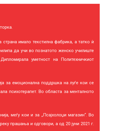
торка.
а страна имало текстилна фабрика, а татко ѝ
илипа да учи во познатото женско училиште
 Дипломирала уметност на Политехничкиот
ија за емоционална поддршка на луѓе кои се
нала психотерапет. Во областа за менталното
ија, меѓу кои и за „Псајхолоџи магазин“. Во
еку прашања и одговори, а од 20 јуни 2021 г.