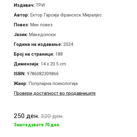
Издавач:
ТРИ
Автор:
Ектор Гарсија Франсеск Миралјес
Повез:
Мек повез
Јазик:
Македонски
Година на издавање:
2024
Број на страници:
188
Димензија:
14 x 20.5 cm
ISBN:
9786082309866
Жанр:
Популарна психологија
Провери достапност во продавниците
250 ден.
320 ден.
Заштедувате 70 ден.