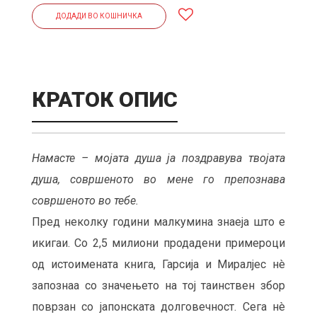
ДОДАДИ ВО КОШНИЧКА
КРАТОК ОПИС
Намасте – мојата душа ја поздравува твојата
душа, совршеното во мене го препознава
совршеното во тебе.
Пред неколку години малкумина знаеја што е
икигаи. Со 2,5 милиони продадени примероци
од истоимената книга, Гарсија и Миралјес нè
запознаа со значењето на тој таинствен збор
поврзан со јапонската долговечност. Сега нè