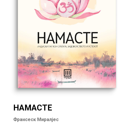
НАМАСТЕ
Франсеск Миралјес