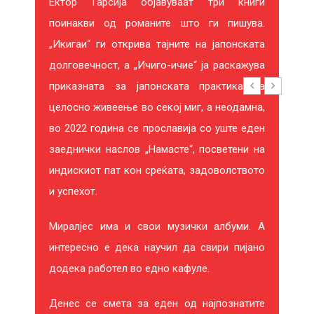
И
Ектор Гарсија објавуваат три книги
поинакви од романите што ги пишува.
Р
„Икигаи“ ги открива тајните на јапонската
А
долговечност, а „Ичиго-ичие“ ја раскажува
приказната за јапонската практика на
целосно живеење во секој миг, а неодамна,
во 2022 година се прославија со уште еден
заеднички наслов „Намасте“, посветени на
24%
-29%
индискиот пат кон среќата, задоволството
и успехот.
Миралјес има и свои музички албуми. А
интересно е дека научил да свири пијано
додека работел во едно кафуле.
Денес се смета за еден од најпознатите