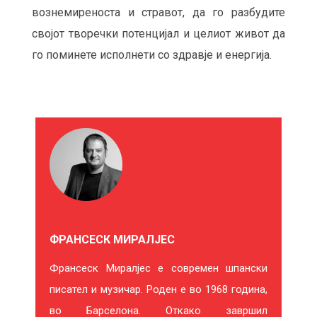
вознемиреноста и стравот, да го разбудите
својот творечки потенцијал и целиот живот да
го поминете исполнети со здравје и енергија.
М
О
Ж
Е
ФРАНСЕСК МИРАЛЈЕС
Б
Франсеск Миралјес е современ шпански
И
писател и музичар. Роден е во 1968 година,
Ќ
во Барселона. Откако завршил