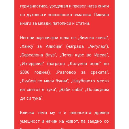
Е
германистика, уредувал и превел низа книги
со духовна и психолошка тематика. Пишува
В
книги за млади, патописи и статии.
Е
Негови најзначајни дела се: „Зимска книга“,
И
„Хаику за Алисија“ (награда „Ангулар“),
Н
„Барселона блуз“, „Летен курс во Ирска“,
„Интерреил“ (награда „Колумна хове“ во
Т
2006 година), „Разговор за среќата“,
Е
„Љубов со мали букви“, „Најубавото место
на светот е тука“, „Ваби саби“ „Посакувам
Р
да си тука“.
Е
Блиска тема му е и јапонската древна
С
умешност и начин на живот, па заедно со