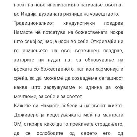
носат на ново инспиративно патување, овој пат
во Индија, духовната ризница на човештвото.
Традиционалниот хиндуистички поздрав
Намасте нè потсетува на божествената искра
што секој од нас ја носи во себе. Откривајќи ни
го значењето на овој возвишен поздрав,
авторите ни нудат пат за обновување на
врската со божественото, пат кон хармонија и
среќа, за да можеме да создадеме сегашност
каква што заслужуваме и иднина за која
мечтаеме, за себе и за светот.
Кажете си Намасте себеси и на својот живот.
Доживејте ја исцелувачката моќ на мантрата
ОМ, откријте како да го прекинете страдањето,
да се ослободите од своето его, од