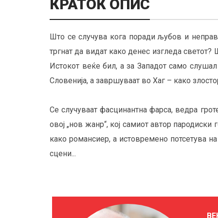
КРАТОК ОПИС
Што се случува кога поради љубов и неправ
тргнат да видат како денес изгледа светот? Ш
Истокот веќе бил, а за Западот само слушал
Словенија, а завршуваат во Хаг – како злост
Се случуваат фасцинантна фарса, ведра гроте
овој „нов жанр“, кој самиот автор пародиски
како романсиер, а истовремено потсетува на
сцени...
ВЕ