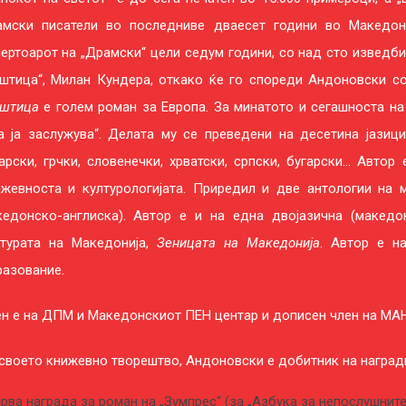
амски писатели во последниве дваесет години во Македон
ертоарот на „Драмски“ цели седум години, со над сто изведб
ештица“, Милан Кундера, откако ќе го спореди Андоновски со
штица
е голем роман за Европа. За минатото и сегашноста на 
а ја заслужува“. Делата му се преведени на десетина јазици
арски, грчки, словенечки, хрватски, српски, бугарски… Автор
ижевноста и културологијата. Приредил и две антологии на 
кедонско-англиска). Автор е и на една двојазична (македо
лтурата на Македонија,
Зеницата на Македонија
. Автор е н
азование.
н е на ДПМ и Македонскиот ПЕН центар и дописен член на МА
своето книжевно творештво, Андоновски е добитник на награди
рва награда за роман на „Зумпрес“ (за „Азбука за непослушните“