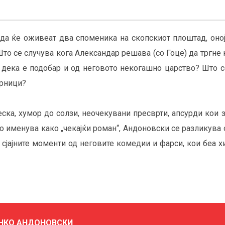
да ќе оживеат два споменика на скопскиот плоштад, оној 
то се случува кога Александар решава (со Гоце) да тргне 
 дека е подобар и од неговото некогашно царство? Што се
орници?
ска, хумор до солзи, неочекувани пресврти, апсурди кои з
 го именува како „чекајќи роман“, Андоновски се разликува
 сјајните моменти од неговите комедии и фарси, кои беа 
НКО АНДОНОВСКИ