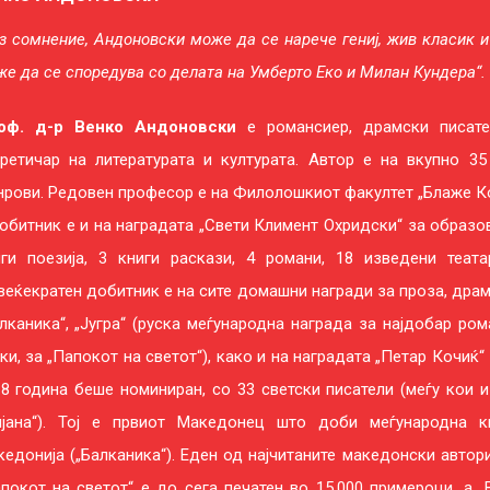
з сомнение, Андоновски може да се нарече гениј, жив класик и
е да се споредува со делата на Умберто Еко и Милан Кундера“.
оф. д-р Венко Андоновски
е романсиер, драмски писател
оретичар на литературата и културата. Автор е на вкупно 35
рови. Редовен професор е на Филолошкиот факултет „Блаже Кон
обитник е и на наградата „Свети Климент Охридски“ за образов
иги поезија, 3 книги раскази, 4 романи, 18 изведени теа
еќекратен добитник е на сите домашни награди за проза, драма
лканика“, „Југра“ (руска меѓународна награда за најдобар р
ки, за „Папокот на светот“), како и на наградата „Петар Кочиќ
8 година беше номиниран, со 33 светски писатели (меѓу кои 
лјана“). Тој е првиот Македонец што доби меѓународна 
едонија („Балканика“). Еден од најчитаните македонски авто
покот на светот“ е до сега печатен во 15.000 примероци, а „