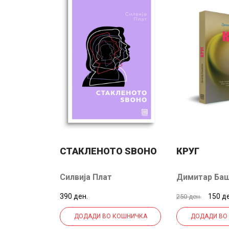
-51%
Т САН
СТАКЛЕНОТО ЅВОНО
КРУГ
дер
Силвија Плат
Димитар Ба
.
390 ден.
150 д
250 ден.
-101 ден.
КОШНИЧКА
ДОДАДИ ВО КОШНИЧКА
ДОДАДИ ВО