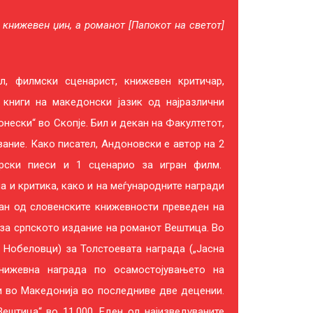
 книжевен џин, а романот [Папокот на светот]
, филмски сценарист, книжевен критичар,
 книги на македонски јазик од најразлични
ески“ во Скопје. Бил и декан на Факултетот,
ание. Како писател, Андоновски е автор на 2
тарски пиеси и 1 сценарио за игран филм.
 и критика, како и на меѓународните награди
оман од словенските книжевности преведен на
“ за српското издание на романот Вештица. Во
и Нобеловци) за Толстоевата награда („Јасна
книжевна награда по осамостојувањето на
ри во Македонија во последниве две децении.
Вештица“ во 11.000. Еден од најизведуваните