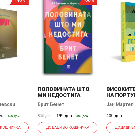
-40%
-60%
ПОЛОВИНАТА ШТО
ВИСОКИТ
МИ НЕДОСТИГА
НА ПОРТУ
шевски
Брит Бенет
Јан Мартел
ен.
199 ден.
400 ден.
500 ден.
-100 ден.
-301 ден.
 КОШНИЧКА
ДОДАДИ ВО КОШНИЧКА
ДОДАДИ В