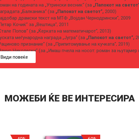
оман на годината на „Утрински весник“ (за
„Папокот на светот“
аградата „Балканика“ (за
„Папокот на светот“,
2000)
ајдобар драмски текст на МТФ „Војдан Чернодрински“, 2009
Петар Кочиќ“ за „Вештица“, 2011
Стале Попов“ (за „Ќерката на математичарот“, 2013)
уската меѓународна награда „Југра“ (за
„Папокот на светот“,
2
Рациново признание“ (за „Припитомување на кучката“, 2019)
Ванчо Николески“ (за „Имаш пчела на носот: роман за њутајмер и
Види повеќе
МОЖЕБИ ЌЕ ВЕ ИНТЕРЕСИРА