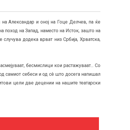
на Александар и оној на Гоце Делчев, па ќе
на поход на Запад, наместо на Исток, зашто на
 случува додека врват низ Србија, Хрватска,
асмејуваат, бесмислици кои растажуваат... Со
 од самиот себеси и од сè што досега напишал
хитови цели две децении на нашите театарски