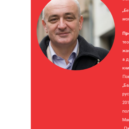
„Бе
мож
Пр
те
жан
а д
кн
Пов
„Ба
рус
201
по
Мак
„Па