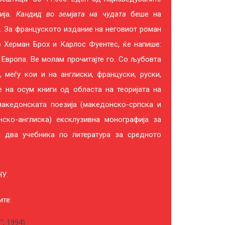
ија.
Кандид во земјата на чудата
беше на
и. За француското издание на неговиот роман
 Херман Брох и Карлос Фуентес, ќе напише:
Европа. Ве молам прочитајте го. Со љубовта
, меѓу кои и на англиски, француски, руски,
 е на осум книги од областа на теоријата на
македонската поезија (македонско-српска и
нско-англиска) ексклузивна монографија за
а два учебника по литература за средното
НУ.
те:
, 1994)