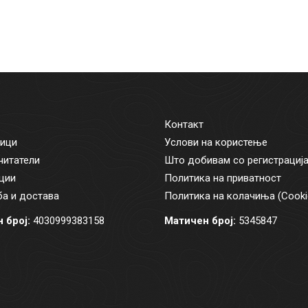
Контакт
ици
Услови на користење
читатели
Што добивам со регистрациј
ции
Политика на приватност
а и достава
Политика на колачиња (Cooki
 број:
4030999383158
Матичен број:
5345847