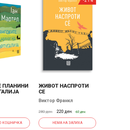
-21%
Е ПЛАНИНИ
ЖИВОТ НАСПРОТИ
ЛАЖЛИВ
ГАЛИЈА
СЕ
НА ВОЗР
Виктор Франкл
Елена Фер
220 ден.
270
280 ден.
450 ден.
-60 ден.
О КОШНИЧКА
НЕМА НА ЗАЛИХА
ДОДАДИ 