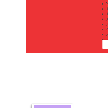
Р
Н
Н
„
„
Р
„
„