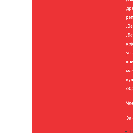
др
реп
„В
„
Ве
кој
унг
кн
ма
ку
обр
Чле
За 
П