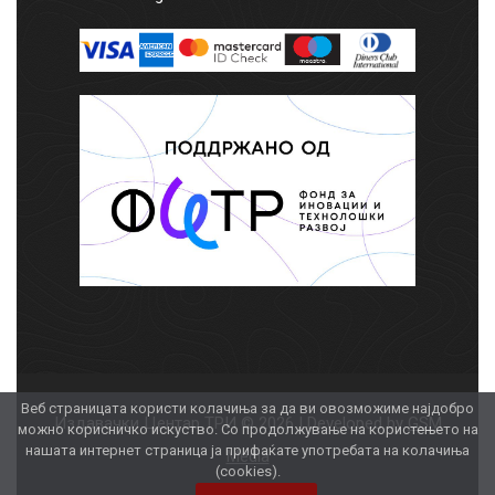
Веб страницата користи колачиња за да ви овозможиме најдобро
Издавачки Центар ТРИ © 2026 | Developed by
GSM
можно корисничко искуство. Со продолжување на користењето на
нашата интернет страница ја прифаќате употребата на колачиња
Media
(cookies).