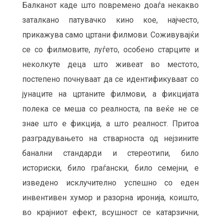
Балканот каде што повремено доаѓа некакво
заталкано патувачко кино кое, најчесто,
прикажува само цртани филмови. Соживувајќи
се со филмовите, луѓето, особено старците и
неколкуте деца што живеат во местото,
постепено почнуваат да се идентификуваат со
јунаците на цртаните филмови, а фикцијата
полека се меша со реалноста, па веќе не се
знае што е фикција, а што реалност. Притоа
разградувањето на стварноста од нејзините
банални стандарди и стереотипи, било
историски, било граѓански, било семејни, е
изведено исклучително успешно со еден
инвентивен хумор и разорна иронија, коишто,
во крајниот ефект, всушност се катарзични,