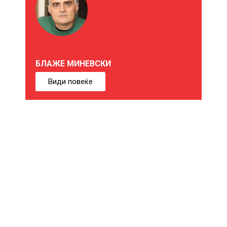
О
Ж
Е
БЛАЖЕ МИНЕВСКИ
Б
Види повеќе
И
Ќ
Е
В
Е
И
Н