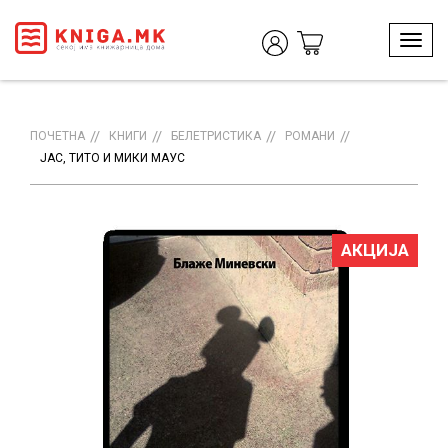
T
o
g
g
l
ПОЧЕТНА
КНИГИ
БЕЛЕТРИСТИКА
РОМАНИ
e
ЈАС, ТИТО И МИКИ МАУС
n
a
v
i
АКЦИЈА
g
a
t
i
o
n