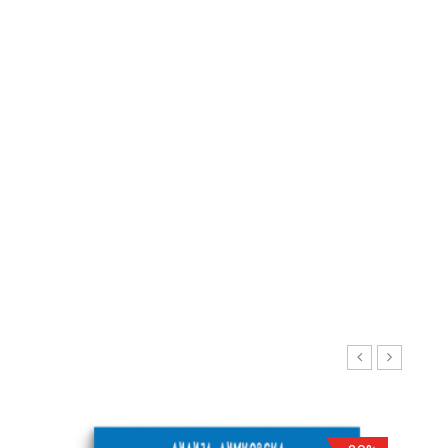
Т
Е
Р
Е
С
И
Р
А