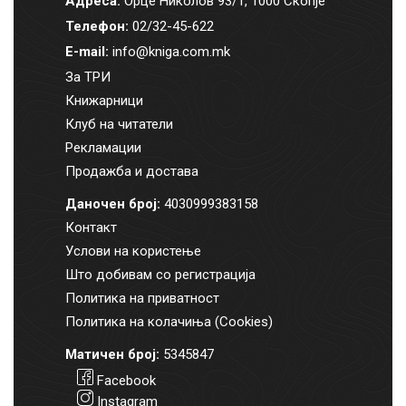
Адреса:
Орце Николов 93/1, 1000 Скопје
Телефон:
02/32-45-622
E-mail:
info@kniga.com.mk
За ТРИ
Книжарници
Клуб на читатели
Рекламации
Продажба и достава
Даночен број:
4030999383158
Контакт
Услови на користење
Што добивам со регистрација
Политика на приватност
Политика на колачиња (Cookies)
Матичен број:
5345847
Facebook
Instagram