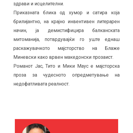
здрави и исцелителни.
Приказната блика од хумор и сатира која
брилијантно, на крајно инвентивен литерарен
начин, ја демистифицира балканската
митоманија, потврдувајќи го уште еднаш
раскажувачкото мајсторство на Блаже
Миневски како врвен македонски прозаист.
Романот Јас, Тито и Мики Маус е мајсторска
проза за чудесното опредметување на
недофатливата реалност.
М