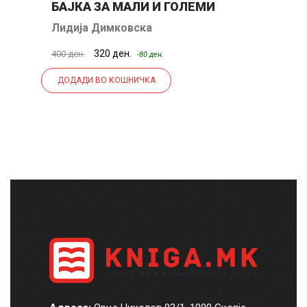
БАЈКА ЗА МАЛИ И ГОЛЕМИ
Лидија Димковска
М
320 ден.
400 ден.
40
-80 ден.
ДОДАДИ ВО КОШНИЧКА