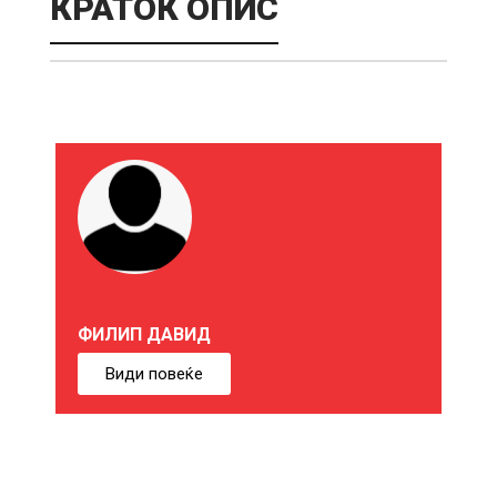
КРАТОК ОПИС
М
О
Ж
Е
ФИЛИП ДАВИД
Б
Види повеќе
И
Ќ
Е