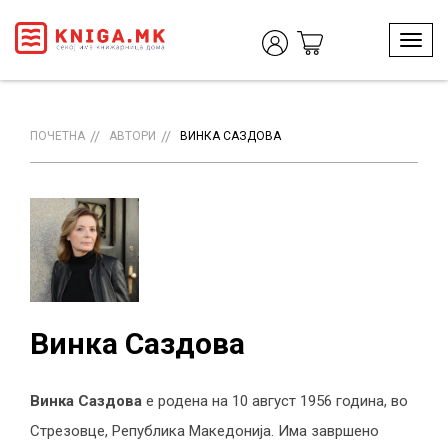
T
o
g
g
l
ПОЧЕТНА
АВТОРИ
ВИНКА САЗДОВА
e
n
a
v
i
g
a
t
i
Винка Саздова
o
n
Винка Саздова
е родена на 10 август 1956 година, во
Стрезовце, Република Македонија. Има завршено