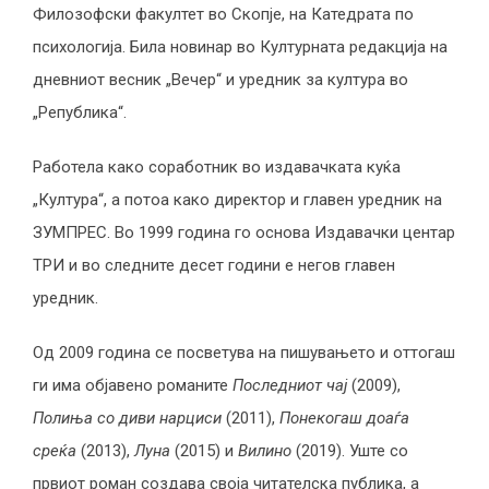
Филозофски факултет во Скопје, на Катедрата по
психологија. Била новинар во Културната редакција на
дневниот весник „Вечер“ и уредник за култура во
„Република“.
Работела како соработник во издавачката куќа
„Култура“, а потоа како директор и главен уредник на
ЗУМПРЕС. Во 1999 година го основа Издавачки центар
ТРИ и во следните десет години е негов главен
уредник.
Од 2009 година се посветува на пишувањето и оттогаш
ги има објавено романите
Последниот чај
(2009),
Полињ
а
со диви нарциси
(2011),
Понекогаш доаѓ
а
среќ
а
(2013),
Луна
(2015) и
Вилино
(2019). Уште со
првиот роман создава своја читателска публика, а