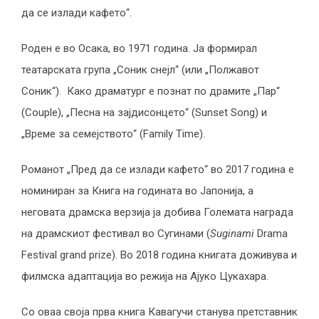
да се излади кафето“.
Роден е во Осака, во 1971 година. Ја формирал
театарската група „Соник снејл“ (или „Полжавот
Соник“). Како драматург е познат по драмите „Пар“
(Couple), „Песна на зајдисонцето“ (Sunset Song) и
„Време за семејството“ (Family Time).
Романот „Пред да се излади кафето“ во 2017 година е
номиниран за Книга на годината во Јапонија, а
неговата драмска верзија ја добива Големата награда
на драмскиот фестивал во Сугинами (
Suginami
Drama
Festival grand prize). Во 2018 година книгата доживува и
филмска адаптација во режија на Ајуко Цукахара.
Со оваа своја прва книга Кавагучи станува претставник