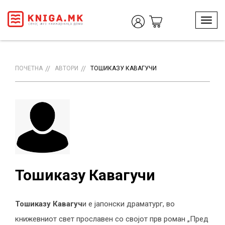
T
o
g
g
l
ПОЧЕТНА
АВТОРИ
ТОШИКАЗУ КАВАГУЧИ
e
n
a
v
i
g
a
t
i
o
Тошиказу Кавагучи
n
Тошиказу Кавагуч
и е јапонски драматург, во
книжевниот свет прославен со својот прв роман „Пред