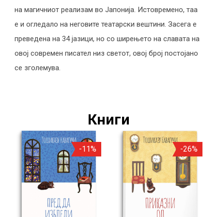
на магичниот реализам во Јапонија. Истовремено, таа
е и огледало на неговите театарски вештини. Засега е
преведена на 34 јазици, но со ширењето на славата на
овој современ писател низ светот, овој број постојано
се зголемува.
Книги
-11%
-26%