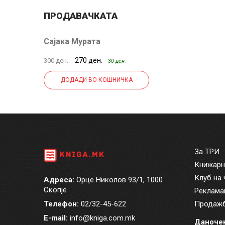
ПРОДАВАЧКАТА
Сајака Мурата
270 ден.
300 ден.
-30 ден.
ДОДАДИ ВО КОШНИЧКА
За ТРИ
Книжарн
Клуб на 
Адреса:
Орце Николов 93/1, 1000
Скопје
Реклама
Телефон:
02/32-45-622
Продажб
E-mail:
info@kniga.com.mk
Даночен