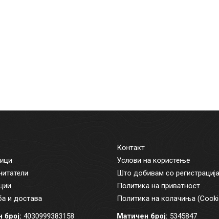
Контакт
ици
Услови на користење
читатели
Што добивам со регистрациј
ции
Политика на приватност
а и достава
Политика на колачиња (Cooki
 број:
4030999383158
Матичен број:
5345847