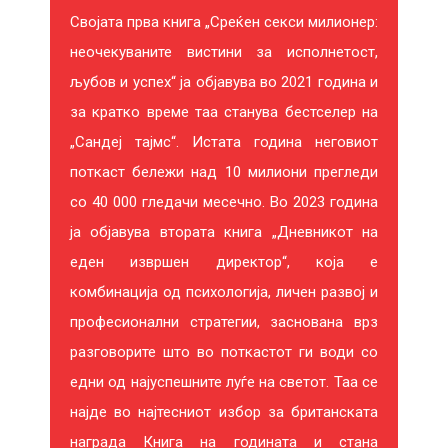
Својата прва книга „Среќен секси милионер:
неочекуваните вистини за исполнетост,
љубов и успех“ ја објавува во 2021 година и
за кратко време таа станува бестселер на
„Сандеј тајмс“. Истата година неговиот
поткаст бележи над 10 милиони прегледи
со 40 000 гледачи месечно. Во 2023 година
ја објавува втората книга „Дневникот на
еден извршен директор“, која е
комбинација од психологија, личен развој и
професионални стратегии, заснована врз
разговорите што во поткастот ги води со
едни од најуспешните луѓе на светот. Таа се
најде во најтесниот избор за британската
награда Книга на годината и стана