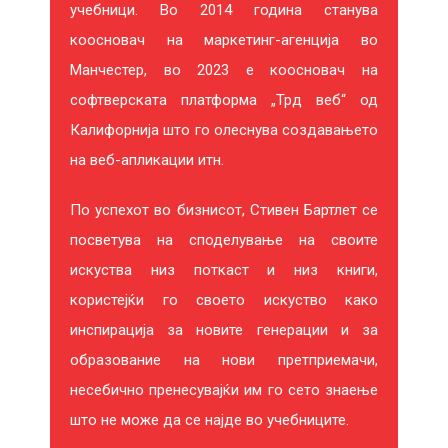
учебници. Во 2014 година станува
коосновач на маркетинг-агенција во
Манчестер, во 2023 е коосновач на
софтверската платформа „Трд веб“ од
Калифорнија што го олеснува создавањето
на веб-апликации итн.
По успехот во бизнисот, Стивен Бартлет се
посветува на споделување на своите
искуства низ поткаст и низ книги,
користејќи го своето искуство како
инспирација за новите генерации и за
образование на нови претприемачи,
несебично пренесувајќи им го сето знаење
што не може да се најде во учебниците.