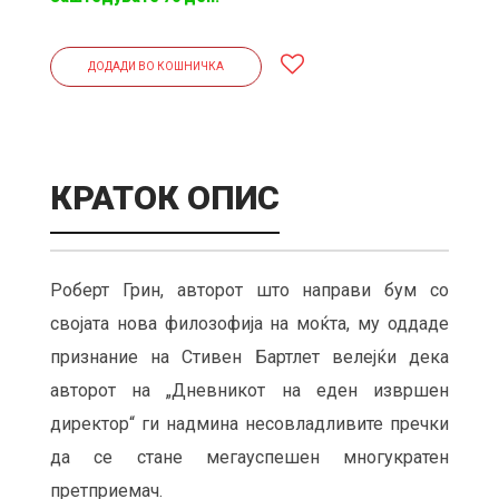
ДОДАДИ ВО КОШНИЧКА
КРАТОК ОПИС
Роберт Грин, авторот што направи бум со
својата нова филозофија на моќта, му оддаде
признание на Стивен Бартлет велејќи дека
авторот на „Дневникот на еден извршен
директор“ ги надмина несовладливите пречки
да се стане мегауспешен многукратен
претприемач.