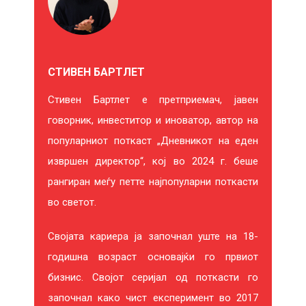
СТИВЕН БАРТЛЕТ
Стивен Бартлет е претприемач, јавен
говорник, инвеститор и иноватор, автор на
популарниот поткаст „Дневникот на еден
извршен директор“, кој во 2024 г. беше
рангиран меѓу петте најпопуларни поткасти
во светот.
Својата кариера ја започнал уште на 18-
годишна возраст основајќи го првиот
бизнис. Својот серијал од поткасти го
започнал како чист експеримент во 2017