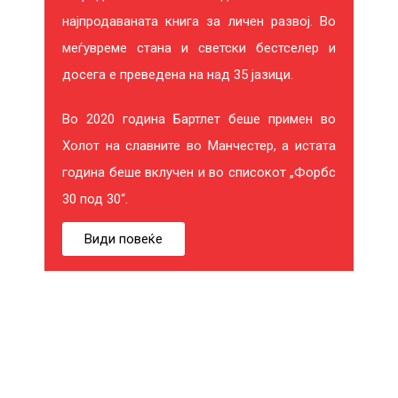
најпродаваната книга за личен развој. Во
меѓувреме стана и светски бестселер и
досега е преведена на над 35 јазици.
Во 2020 година Бартлет беше примен во
Холот на славните во Манчестер, а истата
година беше вклучен и во списокот „Форбс
30 под 30“.
Види повеќе