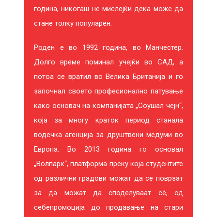
година, никогаш не мислејќи дека може да
стане толку популарен.
Роден е во 1992 година, во Манчестер.
Долго време поминал учејќи во САД, а
потоа се вратил во Велика Британија и го
започнал своето професионално патување
како основач на компанијата „Соушал чејн“,
која за многу краток период станала
водечка агенција за друштвени медуми во
Европа. Во 2013 година го основал
„Волпарк“, платформа преку која студентите
од различни градови можат да се поврзат
за да можат да споделуваат сè, од
себепромоција до продавање на стари