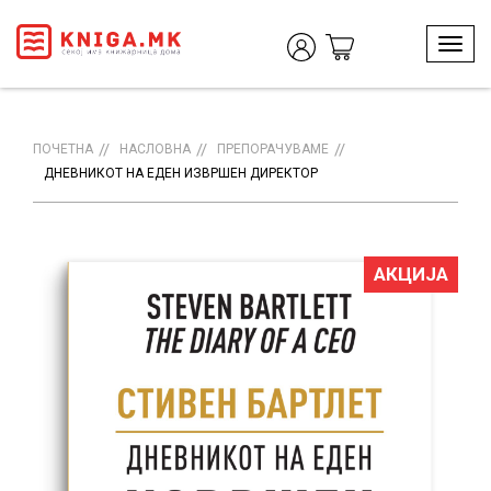
T
o
g
g
l
ПОЧЕТНА
НАСЛОВНА
ПРЕПОРАЧУВАМЕ
e
ДНЕВНИКОТ НА ЕДЕН ИЗВРШЕН ДИРЕКТОР
n
a
v
i
АКЦИЈА
g
a
t
i
o
n