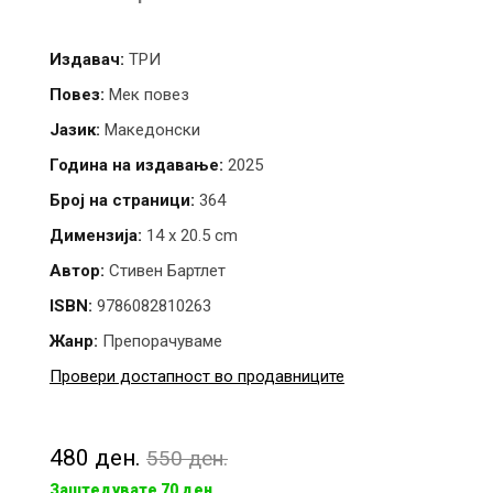
Издавач:
ТРИ
Повез:
Мек повез
Јазик:
Македонски
Година на издавање:
2025
Број на страници:
364
Димензија:
14 x 20.5 cm
Автор:
Стивен Бартлет
ISBN:
9786082810263
Жанр:
Препорачуваме
Провери достапност во продавниците
480 ден.
550 ден.
Заштедувате 70 ден.