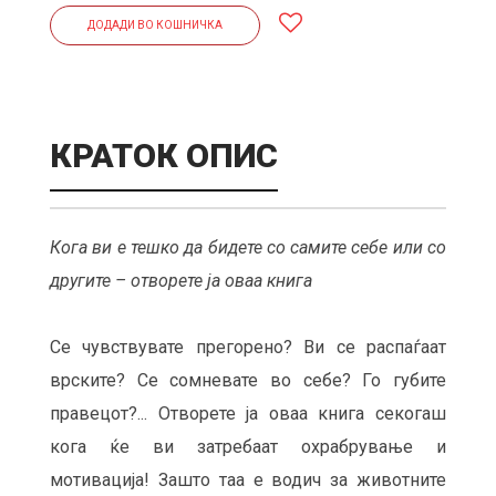
ДОДАДИ ВО КОШНИЧКА
КРАТОК ОПИС
Кога ви е тешко да бидете со самите себе или со
другите – отворете ја оваа книга
Се чувствувате прегорено? Ви се распаѓаат
врските? Се сомневате во себе? Го губите
правецот?... Отворете ја оваа книга секогаш
кога ќе ви затребаат охрабрување и
мотивација! Зашто таа е водич за животните