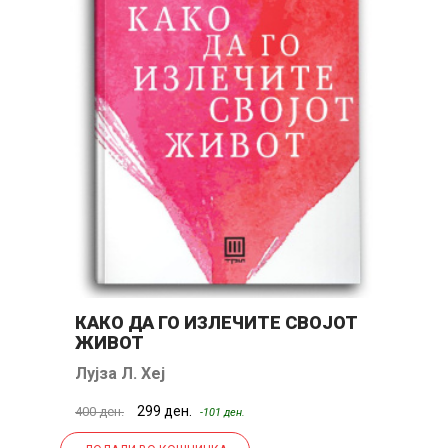
КАКО ДА ГО ИЗЛЕЧИТЕ СВОЈОТ
Б
ЖИВОТ
Лујза Л. Хеј
Џ
299 ден.
400 ден.
34
-101 ден.