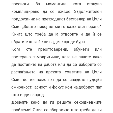
пресврти. За моментите кога станува
комплицирано да се живее. Задолжителен
придружник на претходниот бестселер на Џули
Смит „Зошто никој не ми го кажа ова порано“.
Книга што треба да ја отворите и да ѝ се
обратите кога ќе се најдете среде бура.
Кога сте преоптоварени, збунети или
претерано самокритични, кога не знаете како
да постапите на работа или да се изборите со
распаѓањето на врската, советите на Џули
Смит ќе ви помогнат да се снајдете нудејќи
смиреност, јасност и фокус кон најдобриот пат
што води напред.
Дознајте како да ги решите секојдневните
проблеми! Овие се зборовите што треба да ги