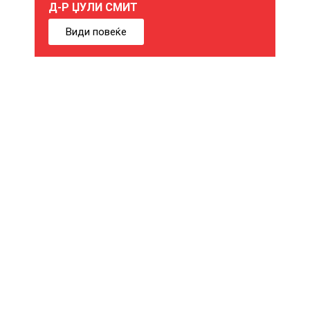
Д-Р ЏУЛИ СМИТ
Б
Види повеќе
И
Ќ
Е
В
Е
И
Н
Т
Е
Р