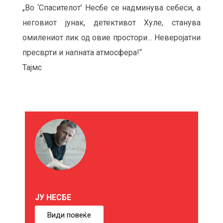
„Во ‘Спасителот’ Несбе се надминува себеси, а
неговиот јунак, детективот Хуле, станува
омилениот лик од овие простори… Неверојатни
пресврти и напната атмосфера!“
Тајмс
М
О
Ж
Е
ЈУ НЕСБЕ
Б
Види повеќе