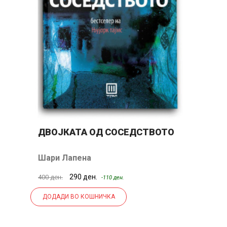
ДВОЈКАТА ОД СОСЕДСТВОТО
З
Шари Лапена
К
290 ден.
400 ден.
50
-110 ден.
ДОДАДИ ВО КОШНИЧКА