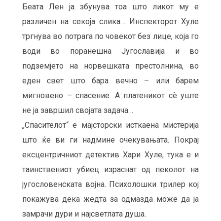
Беата Лен ја збунува тоа што ликот му е
различен на секоја слика… Инспекторот Хуле
тргнува во потрага по човекот без лице, која го
води во поранешна Југославија и во
подземјето на норвешката престолнина, во
еден свет што бара вечно – или барем
мигновено – спасение. А платеникот сè уште
не ја завршил својата задача…
„Спасителот“ е мајсторски исткаена мистерија
што ќе ви ги надмине очекувањата. Покрај
ексцентричниот детектив Хари Хуле, тука е и
таинствениот убиец израснат од пеколот на
југословенската војна. Психолошки трилер кој
покажува дека жедта за одмазда може да ја
замрачи дури и најсветлата душа.