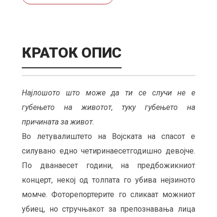
КРАТОК ОПИС
Најлошото што може да ти се случи не е
губењето на животот, туку губењето на
причината за живот.
Во летувалиштето на Војската на спасот е
силувано едно четиринаесетгодишно девојче.
По дванаесет години, на предбожикниот
концерт, некој од толпата го убива нејзиното
момче. Фоторепортерите го сликаат можниот
убиец, но стручњакот за препознавања лица