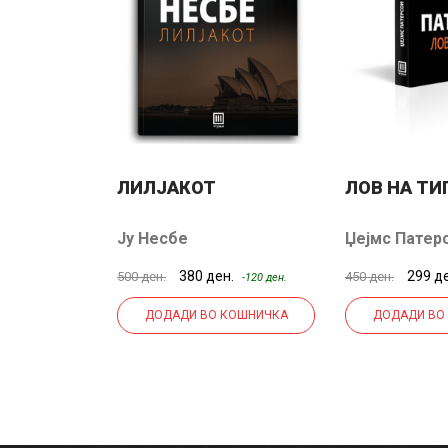
ФТИ
ЛИЛЈАКОТ
ЛОВ НА ТИ
Ју Несбе
Џејмс Патер
н.
380 ден.
299 д
500 ден.
450 ден.
-101 ден.
-120 ден.
КОШНИЧКА
ДОДАДИ ВО КОШНИЧКА
ДОДАДИ ВО