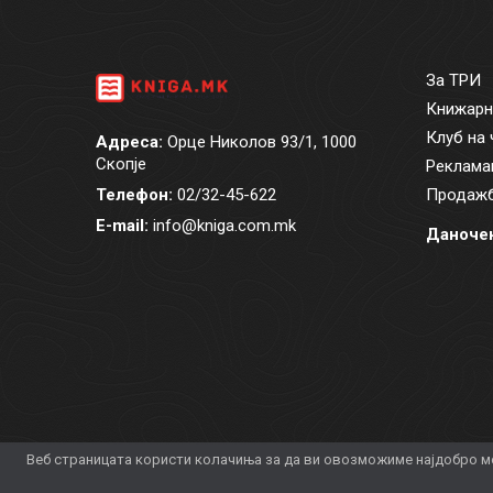
За ТРИ
Книжарн
Клуб на 
Адреса:
Орце Николов 93/1, 1000
Скопје
Реклама
Телефон:
02/32-45-622
Продажб
E-mail:
info@kniga.com.mk
Даночен
Веб страницата користи колачиња за да ви овозможиме најдобро мо