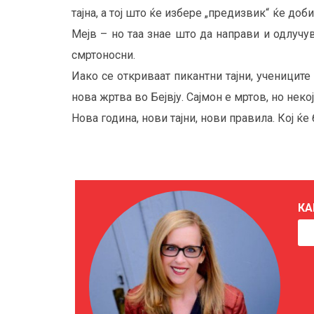
тајна, а тој што ќе избере „предизвик“ ќе доб
Мејв – но таа знае што да направи и одлучув
смртоносни.
Иако се откриваат пикантни тајни, ученицит
нова жртва во Бејвју. Сајмон е мртов, но неко
Нова година, нови тајни, нови правила. Кој ќ
КА