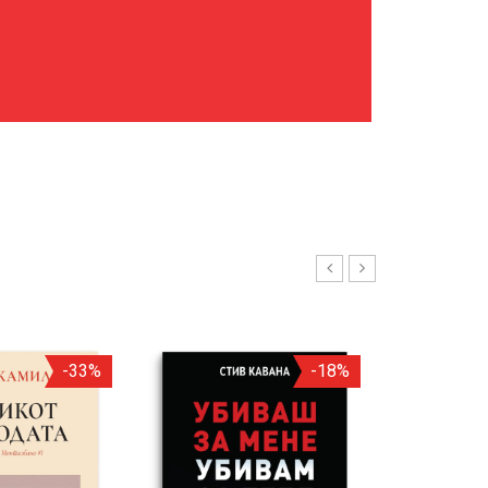
-33%
-18%