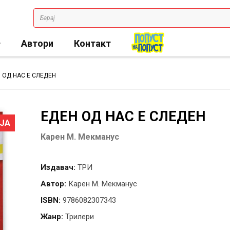
Автори
Контакт
 ОД НАС Е СЛЕДЕН
ЕДЕН ОД НАС Е СЛЕДЕН
ЈА
Карен М. Мекманус
Издавач:
ТРИ
Автор:
Карен М. Мекманус
ISBN:
9786082307343
Жанр:
Трилери