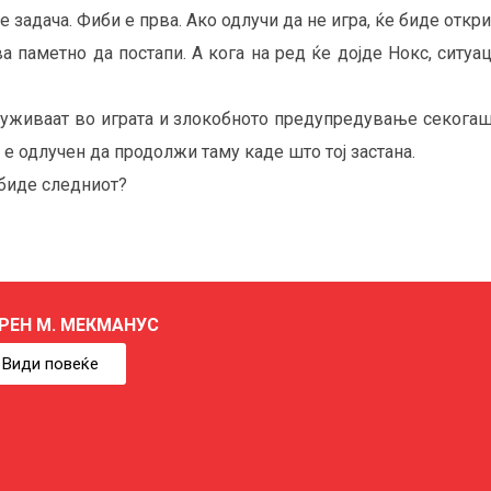
ие задача. Фиби е прва. Ако одлучи да не игра, ќе биде откри
а паметно да постапи. А кога на ред ќе дојде Нокс, ситуа
е уживаат во играта и злокобното предупредување секогаш 
ј е одлучен да продолжи таму каде што тој застана.
е биде следниот?
РЕН М. МЕКМАНУС
Види повеќе