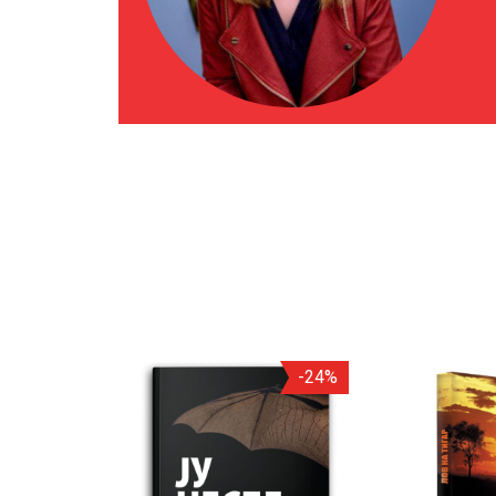
-20%
-24%