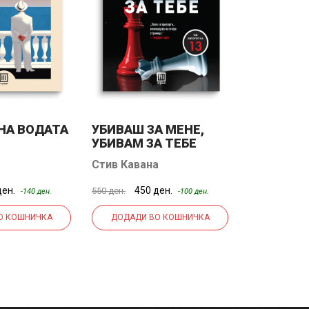
НА ВОДАТА
УБИВАШ ЗА МЕНЕ,
ЖЕД
УБИВАМ ЗА ТЕБЕ
Стив Кавана
Ју Несбе
ден.
450 ден.
380
550 ден.
500 ден.
-140 ден.
-100 ден.
О КОШНИЧКА
ДОДАДИ ВО КОШНИЧКА
ДОДАДИ 