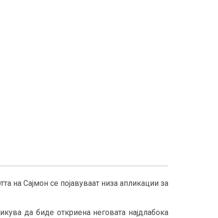
тта на Сајмон се појавуваат низа апликации за
зикува да биде откриена неговата најдлабока