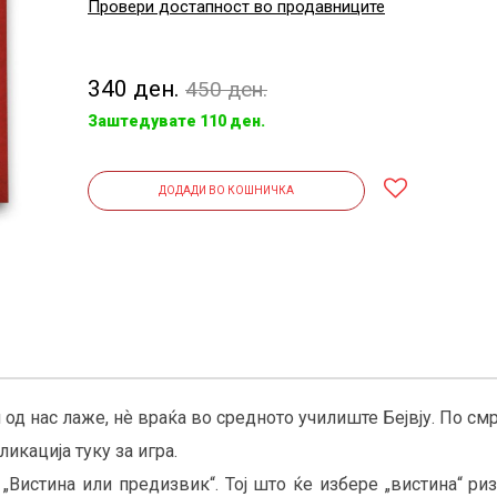
Провери достапност во продавниците
340 ден.
450 ден.
Заштедувате 110 ден.
ДОДАДИ ВО КОШНИЧКА
од нас лаже, нѐ враќа во средното училиште Бејвју. По смр
ликација туку за игра.
 „Вистина или предизвик“. Тој што ќе избере „вистина“ ри