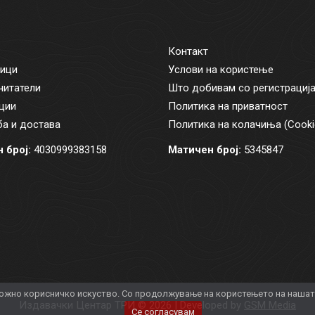
Контакт
ици
Услови на користење
читатели
Што добивам со регистрациј
ции
Политика на приватност
а и достава
Политика на колачиња (Cooki
 број:
4030999383158
Матичен број:
5345847
жно корисничко искуство. Со продолжување на користењето на нашата 
Издавачки Центар ТРИ © 2026 | Developed by
GSM Media
Се согласувам