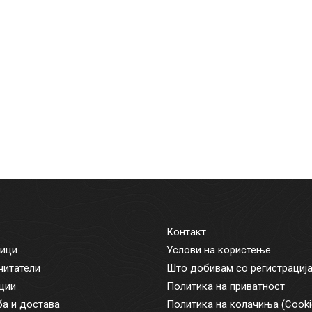
Контакт
ици
Услови на користење
читатели
Што добивам со регистрациј
ции
Политика на приватност
а и достава
Политика на колачиња (Cooki