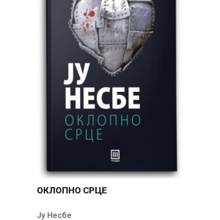
ОКЛОПНО СРЦЕ
Ц
Ју Несбе
Ј