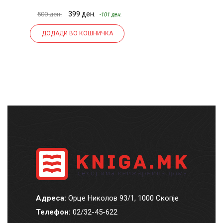
399 ден.
500 ден.
50
-101 ден.
ДОДАДИ ВО КОШНИЧКА
Адреса:
Орце Николов 93/1, 1000 Скопје
Телефон:
02/32-45-622