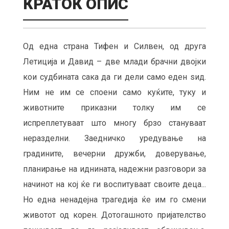
КРАТОК ОПИС
Од една страна Тифен и Силвен, од друга
Летиција и Давид – две млади брачни двојки
кои судбината сака да ги дели само еден ѕид.
Ним не им се споени само куќите, туку и
животните приказни толку им се
испреплетуваат што многу брзо стануваат
неразделни. Заедничко уредување на
градините, вечерни дружби, доверување,
планирање на иднината, надежни разговори за
начинот на кој ќе ги воспитуваат своите деца...
Но една ненадејна трагедија ќе им го смени
животот од корен. Дотогашното пријателство