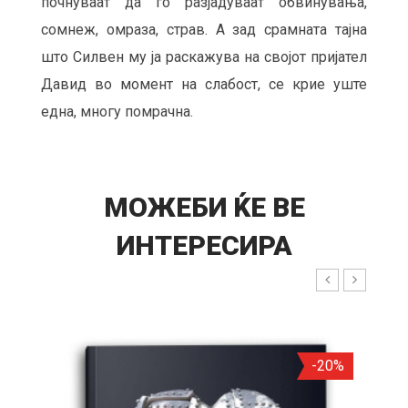
почнуваат да го разјадуваат обвинувања,
сомнеж, омраза, страв. А зад срамната тајна
што Силвен му ја раскажува на својот пријател
Давид во момент на слабост, се крие уште
една, многу помрачна.
МОЖЕБИ ЌЕ ВЕ
ИНТЕРЕСИРА
40%
-20%