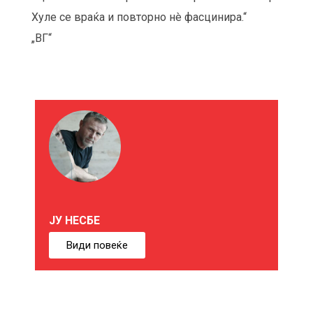
Хуле се враќа и повторно нè фасцинира.“
„ВГ“
М
О
Ж
Е
ЈУ НЕСБЕ
Б
Види повеќе
И
Ќ