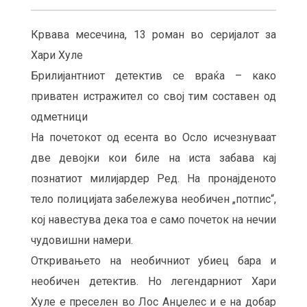
Крвава месечина, 13 роман во серијалот за
Хари Хуле
Брилијантниот детектив се враќа – како
приватен истражител со свој тим составен од
одметници
На почетокот од есента во Осло исчезнуваат
две девојки кои биле на иста забава кај
познатиот милијардер Ред. На пронајденото
тело полицијата забележува необичен „потпис“,
кој навестува дека тоа е само почеток на нечии
чудовишни намери.
Откривањето на необичниот убиец бара и
необичен детектив. Но легендарниот Хари
Хуле е преселен во Лос Анџелес и е на добар