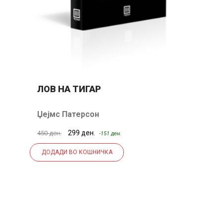
ЛОВ НА ТИГАР
О
Џејмс Патерсон
299 ден.
450 ден.
42
-151 ден.
ДОДАДИ ВО КОШНИЧКА