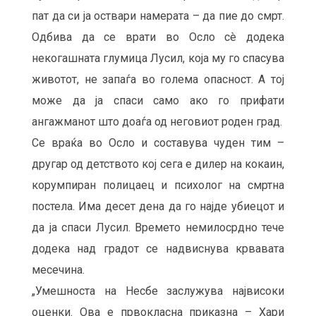
пат да си ја оствари намерата – да пие до смрт.
Одбива да се врати во Осло сè додека
некогашната глумица Лусил, која му го спасува
животот, не запаѓа во голема опасност. А тој
може да ја спаси само ако го прифати
ангажманот што доаѓа од неговиот роден град.
Се враќа во Осло и составува чуден тим –
другар од детството кој сега е дилер на кокаин,
корумпиран полицаец и психолог на смртна
постела. Има десет дена да го најде убиецот и
да ја спаси Лусил. Времето немилосрдно тече
додека над градот се надвиснува крвавата
месечина.
„Умешноста на Несбе заслужува највисоки
оценки. Ова е првокласна приказна – Хари