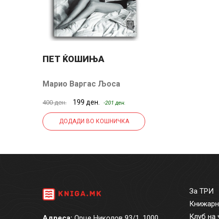
ПЕТ ЌОШИЊА
Марио Варгас Љоса
199 ден.
400 ден.
-201 ден.
ДОДАДИ ВО КОШНИЧКА
За ТРИ
Книжарн
Клуб на 
Адреса:
Орце Николов 93/1, 1000