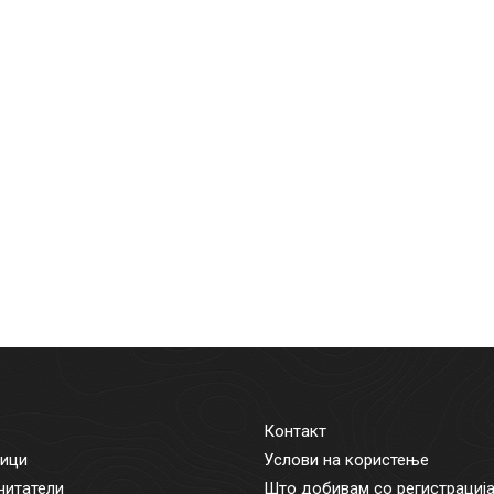
Контакт
ици
Услови на користење
читатели
Што добивам со регистрациј