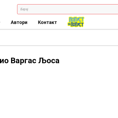
Автори
Контакт
ио Варгас Љоса