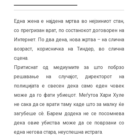
Една жена е најдена мртва во нејзиниот стан,
со прегризан врат, по состанокот договорен на
Интернет. По два дена, нова жртва – на слична
возраст, корисничка на Тиндер, во слична
сцена.
Притиснат од медиумите за што побрзо
решавање на случајот, директорот на
полицијата е свесен дека само еден човек
може да го фати убиецот. Меѓутоа Хари Хуле
не сака да се врати таму каде што за малку ќе
загубеше сѐ. Барем додека не се посомнева
дека овие убиства може да се поврзани со
една негова стара, неуспешна истрага.