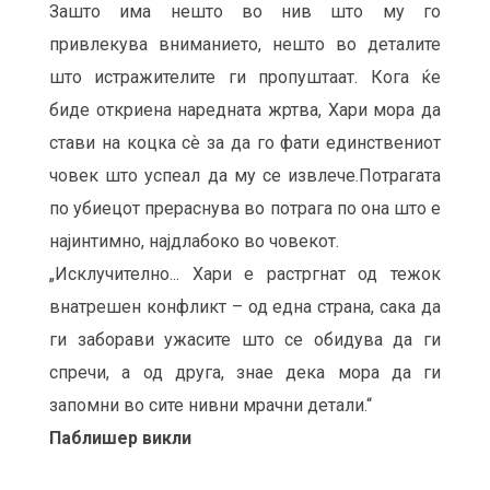
Зашто има нешто во нив што му го
привлекува вниманието, нешто во деталите
што истражителите ги пропуштаат. Кога ќе
биде откриена наредната жртва, Хари мора да
стави на коцка сѐ за да го фати единствениот
човек што успеал да му се извлече.Потрагата
по убиецот прераснува во потрага по она што е
најинтимно, најдлабоко во човекот.
„Исклучително... Хари е растргнат од тежок
внатрешен конфликт – од една страна, сака да
ги заборави ужасите што се обидува да ги
спречи, а од друга, знае дека мора да ги
запомни во сите нивни мрачни детали.“
Паблишер викли