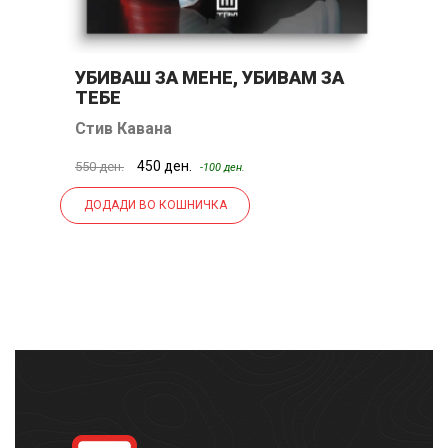
УБИВАШ ЗА МЕНЕ, УБИВАМ ЗА
Л
ТЕБЕ
Стив Кавана
Ј
450 ден.
550 ден.
50
-100 ден.
ДОДАДИ ВО КОШНИЧКА