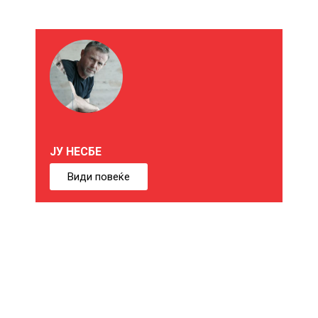
М
О
Ж
Е
ЈУ НЕСБЕ
Б
Види повеќе
И
Ќ
Е
В
Е