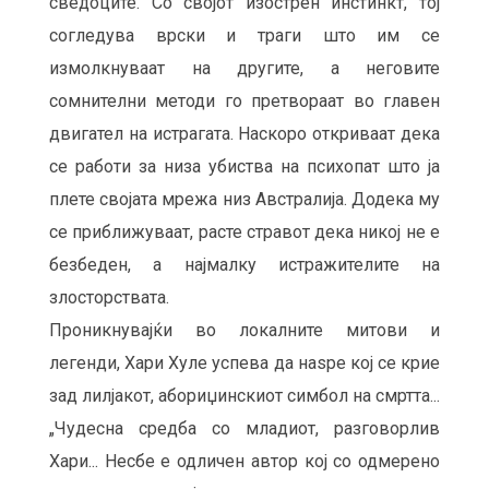
сведоците. Со својот изострен инстинкт, тој
согледува врски и траги што им се
измолкнуваат на другите, а неговите
сомнителни методи го претвораат во главен
двигател на истрагата. Наскоро откриваат дека
се работи за низа убиства на психопат што ја
плете својата мрежа низ Австралија. Додека му
се приближуваат, расте стравот дека никој не е
безбеден, а најмалку истражителите на
злосторствата.
Проникнувајќи во локалните митови и
легенди, Хари Хуле успева да наѕре кој се крие
зад лилјакот, абориџинскиот симбол на смртта...
„Чудесна средба со младиот, разговорлив
Хари... Несбе е одличен автор кој со одмерено