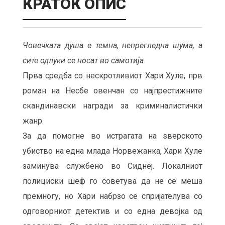
КРАТОК ОПИС
Човечката душа е темна, непрегледна шума, а
сите одлуки се носат во самотија.
Прва средба со нескротливиот Хари Хуле, прв
роман на Несбе овенчан со најпрестижните
скандинавски награди за криминалистички
жанр.
За да помогне во истрагата на ѕверското
убиство на една млада Норвежанка, Хари Хуле
заминува службено во Сиднеј. Локалниот
полициски шеф го советува да не се меша
премногу, но Хари набрзо се спријателува со
одговорниот детектив и со една девојка од