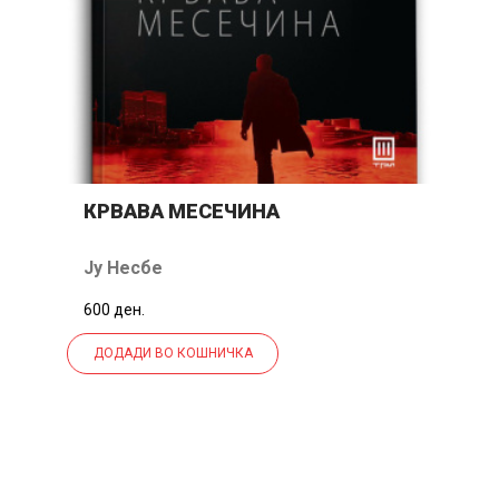
КРВАВА МЕСЕЧИНА
У
Т
Ју Несбе
С
600 ден.
55
ДОДАДИ ВО КОШНИЧКА