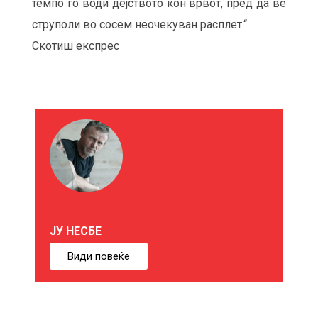
темпо го води дејството кон врвот, пред да ве
струполи во сосем неочекуван расплет.“
Скотиш експрес
М
О
Ж
Е
ЈУ НЕСБЕ
Б
Види повеќе
И
Ќ