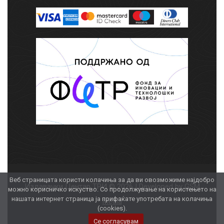
Веб страницата користи колачиња за да ви овозможиме најдобро
Издавачки Центар ТРИ © 2026 | Developed by
GSM
можно корисничко искуство. Со продолжување на користењето на
нашата интернет страница ја прифаќате употребата на колачиња
Media
(cookies).
Се согласувам