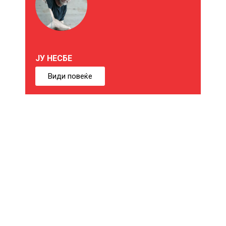
О
Ж
Е
ЈУ НЕСБЕ
Б
Види повеќе
И
Ќ
Е
В
Е
И
Н