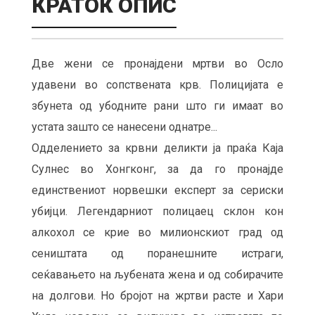
КРАТОК ОПИС
Две жени се пронајдени мртви во Осло
удавени во сопствената крв. Полицијата е
збунета од убодните рани што ги имаат во
устата зашто се нанесени однатре...
Одделението за крвни деликти ја праќа Каја
Сулнес во Хонгконг, за да го пронајде
единствениот норвешки експерт за сериски
убијци. Легендарниот полицаец склон кон
алкохол се крие во милионскиот град од
сеништата од поранешните истраги,
сеќавањето на љубената жена и од собирачите
на долгови. Но бројот на жртви расте и Хари