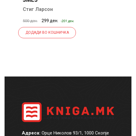
Стиг Ларсон
Џ
299 ден.
500 ден.
49
-201 ден.
ДОДАДИ ВО КОШНИЧКА
Адреса:
Орце Николов 93/1, 1000 Скопје