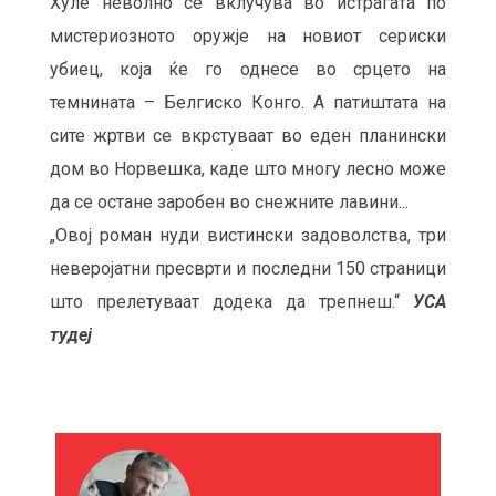
Хуле неволно се вклучува во истрагата по
мистериозното оружје на новиот сериски
убиец, која ќе го однесе во срцето на
темнината – Белгиско Конго. А патиштата на
сите жртви се вкрстуваат во еден планински
дом во Норвешка, каде што многу лесно може
да се остане заробен во снежните лавини...
„Овој роман нуди вистински задоволства, три
неверојатни пресврти и последни 150 страници
што прелетуваат додека да трепнеш.“
УСА
тудеј
М