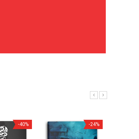
-40%
-24%