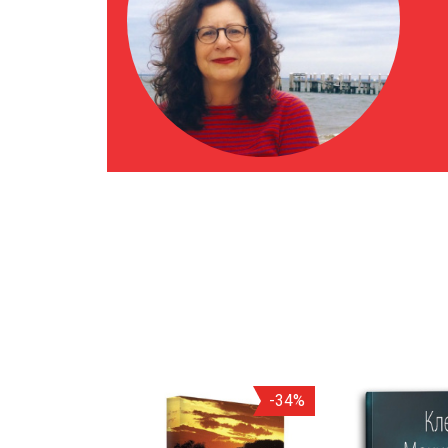
-40%
-34%