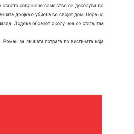
со своето совршено семејство се доселува во
ачната двојка е убиена во својот дом. Нора не
зда. Додека обрачот околу неа се стега, таа
Роман за личната потрага по вистината која