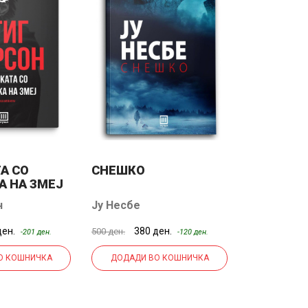
А СО
СНЕШКО
СПАСИТЕ
 НА ЗМЕЈ
н
Ју Несбе
Ју Несбе
ден.
380 ден.
380
500 ден.
500 ден.
-201 ден.
-120 ден.
О КОШНИЧКА
ДОДАДИ ВО КОШНИЧКА
ДОДАДИ 