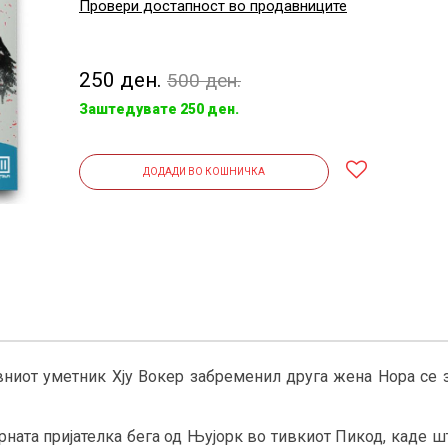
Провери достапност во продавниците
250 ден.
500 ден.
Заштедувате 250 ден.
ДОДАДИ ВО КОШНИЧКА
вниот уметник Хју Вокер забременил друга жена Нора се 
ерната пријателка бега од Њујорк во тивкиот Пикод, каде 