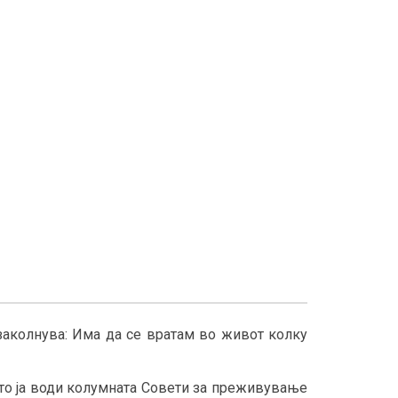
заколнува: Има да се вратам во живот колку
што ја води колумната Совети за преживување