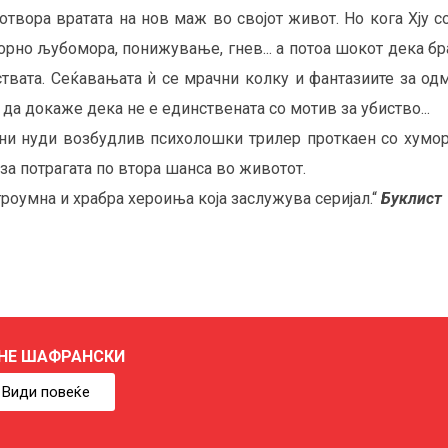
отвора вратата на нов маж во својот живот. Но кога Хју 
орно љубомора, понижување, гнев... а потоа шокот дека бр
твата. Сеќавањата ѝ се мрачни колку и фантазиите за одма
 да докаже дека не е единствената со мотив за убиство...
 нуди возбудлив психолошки трилер проткаен со хумор. 
 за потрагата по втора шанса во животот.
роумна и храбра хероиња која заслужува серијал.“
Буклист
НЕ ШАФРАНСКИ
Види повеќе