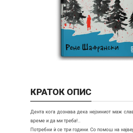
КРАТОК ОПИС
Дента кога дознава дека нејзиниот маж сла
време и да ми треба!...
Потребни ѝ се три години. Со помош на најв