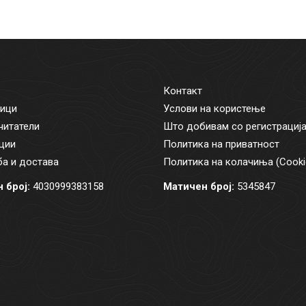
Контакт
ици
Услови на користење
читатели
Што добивам со регистрациј
ции
Политика на приватност
а и достава
Политика на колачиња (Cooki
 број:
4030999383158
Матичен број:
5345847