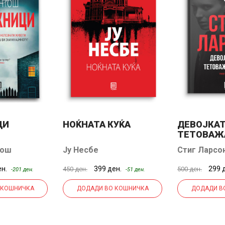
ЦИ
НОЌНАТА КУЌА
ДЕВОЈКАТ
ТЕТОВАЖА
тош
Ју Несбе
Стиг Ларсо
ен.
399 ден.
299 
450 ден.
500 ден.
-201 ден.
-51 ден.
 КОШНИЧКА
ДОДАДИ ВО КОШНИЧКА
ДОДАДИ В