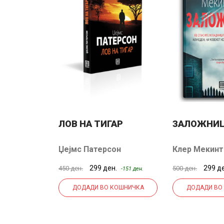
 ШТО
ЛОВ НА ТИГАР
ЗАЛОЖНИ
Џејмс Патерсон
Клер Мекин
н.
299 ден.
299 д
450 ден.
500 ден.
-201 ден.
-151 ден.
КОШНИЧКА
ДОДАДИ ВО КОШНИЧКА
ДОДАДИ ВО