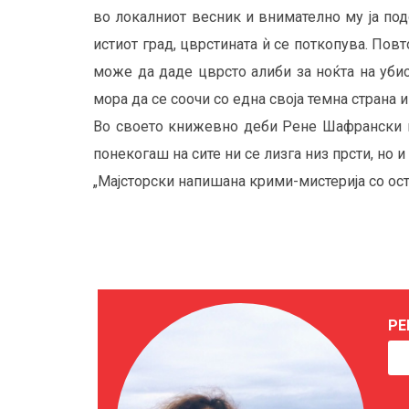
во локалниот весник и внимателно му ја под
истиот град, цврстината ѝ се поткопува. Повт
може да даде цврсто алиби за ноќта на убис
мора да се соочи со една своја темна страна и
Во своето книжевно деби Рене Шафрански ни
понекогаш на сите ни се лизга низ прсти, но и
„Мајсторски напишана крими-мистерија со ост
РЕ