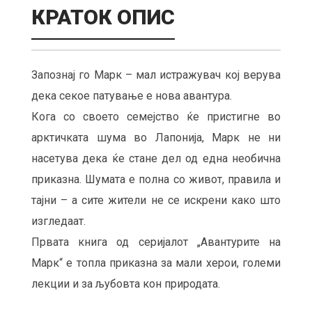
КРАТОК ОПИС
Запознај го Марк – мал истражувач кој верува
дека секое патување е нова авантура.
Кога со своето семејство ќе пристигне во
арктичката шума во Лапонија, Марк не ни
насетува дека ќе стане дел од една необична
приказна. Шумата е полна со живот, правила и
тајни – а сите жители не се искрени како што
изгледаат.
Првата книга од серијалот „Авантурите на
Марк“ е топла приказна за мали херои, големи
лекции и за љубовта кон природата.