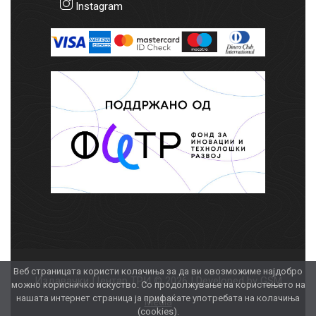
Instagram
Веб страницата користи колачиња за да ви овозможиме најдобро
Издавачки Центар ТРИ © 2026 | Developed by
GSM
можно корисничко искуство. Со продолжување на користењето на
нашата интернет страница ја прифаќате употребата на колачиња
Media
(cookies).