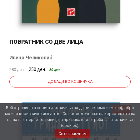
ПОВРАТНИК СО ДВЕ ЛИЦА
Ивица Челиковиќ
250 ден.
280 ден.
-30 ден.
ДОДАДИ ВО КОШНИЧКА
Веб страницата користи колачиња за да ви овозможиме најдобро
-20%
можно корисничко искуство. Со продолжување на користењето на
нашата интернет страница ја прифаќате употребата на колачиња
(cookies).
Се согласувам