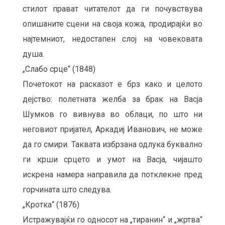
стилот прават читателот да ги почувствува
опишаните сцени на своја кожа, продирајќи во
најтемниот, недостапен слој на човековата
душа.
„Слабо срце“ (1848)
Почетокот на расказот е брз како и целото
дејство: полетната желба за брак на Васја
Шумков го вивнува во облаци, по што ни
неговиот пријател, Аркадиј Иванович, не може
да го смири. Таквата избрзана одлука буквално
ги крши срцето и умот на Васја, чијашто
искрена намера направила да потклекне пред
горчината што следува.
„Кротка“ (1876)
Истражувајќи го односот на „тиранин“ и „жртва“