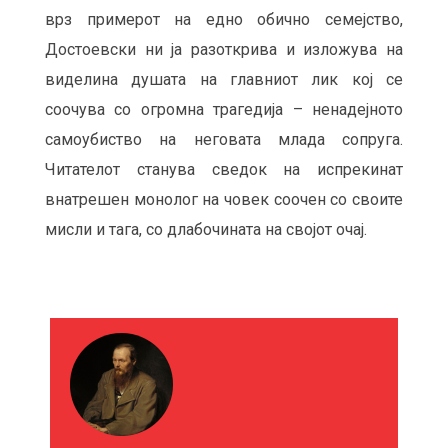
врз примерот на едно обично семеjство,
Достоевски ни ја разоткрива и изложува на
виделина душата на главниот лик кој се
соочува со огромна трагедија – ненадејното
самоубиство на неговата млада сопруга.
Читателот станува сведок на испрекинaт
внатрешен монолог на човек соочен со своите
мисли и тага, со длабочината на својот очај.
М
О
Ж