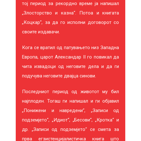
тој период за рекордно време ја напишал
„Злосторство и казна“. Потоа и книгата
„Коцкар“, за да го исполни договорот со
своите издавачи.
Кога се вратил од патувањето низ Западна
Европа, царот Александар II го повикал да
чита извадоци од неговите дела и да ги
подучува неговите двајца синови.
Последниот период од животот му бил
најплоден. Тогаш ги напишал и ги објавил
„Понижени и навредени“, „Записи од
подземјето“, „Идиот“, „Бесови“, „Кротка“ и
др. „Записи од подземјето“ се смета за
прва егзистенцијалистичка книга што