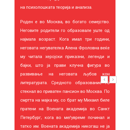
Р
на психолошката теорија и анализа.
Е
Роден е во Москва, во богато семејство.
С
Неговите родители го образовале уште од
најмала возраст. Кога имал три години,
И
неговата негувателка Алена Фроловна веќе
Р
му читала херојски приказни, легенди и
бајки, што ја прави клучна фигура во
А
развивање на неговата љубов кон
литературата. Средното образование го
стекнал во приватен пансион во Москва. По
смртта на мајка му, со брат му Михаил биле
20%
-60%
пратени на Воената академија во Санкт
Петербург, кога во меѓувреме починал и
татко им. Воената академија никогаш не ја