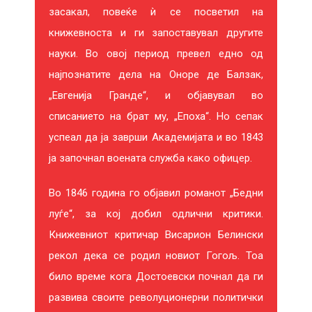
засакал, повеќе ѝ се посветил на
книжевноста и ги запоставувал другите
науки. Во овој период превел едно од
најпознатите дела на Оноре де Балзак,
„Евгенија Гранде“, и објавувал во
списанието на брат му, „Епоха“. Но сепак
успеал да ја заврши Академијата и во 1843
ја започнал воената служба како офицер.
Во 1846 година го објавил романот „Бедни
луѓе“, за кој добил одлични критики.
Книжевниот критичар Висарион Белински
ЦРНА И СРЕБРЕНА
Ч
рекол дека се родил новиот Гогољ. Тоа
било време кога Достоевски почнал да ги
Паоло Џордано
К
развива своите револуционерни политички
99 ден.
250 ден.
32
-151 ден.