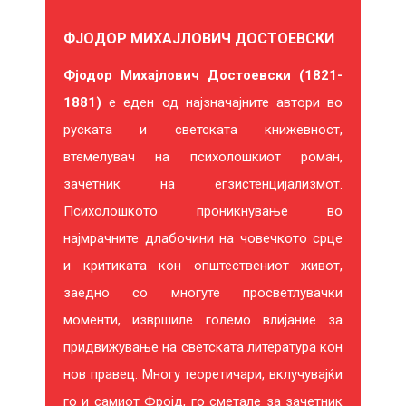
Е
ФЈОДОР МИХАЈЛОВИЧ ДОСТОЕВСКИ
Б
Фјодор Михајлович Достоевски (1821-
И
1881)
е еден од најзначајните автори во
Ќ
руската и светската книжевност,
Е
втемелувач на психолошкиот роман,
зачетник на егзистенцијализмот.
В
Психолошкото проникнување во
Е
најмрачните длабочини на човечкото срце
и критиката кон општествениот живот,
И
заедно со многуте просветлувачки
Н
моменти, извршиле големо влијание за
Т
придвижување на светската литература кон
нов правец. Многу теоретичари, вклучувајќи
Е
го и самиот Фројд, го сметале за зачетник