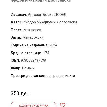
Фјодор Михајлович Достоевски
Издавач:
Антолог-Боокс ДООЕЛ
Автор:
Фјодор Михајлович Достоевски
Повез:
Мек повез
Јазик:
Македонски
Година на издавање:
2024
Број на страници:
175
ISBN:
9786082437538
Жанр:
Романи
Провери достапност во продавниците
350 ден.
ДОДАДИ ВО КОШНИЧКА