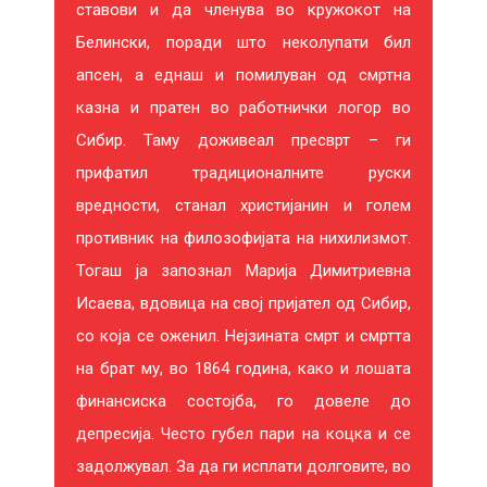
ставови и да членува во кружокот на
ДОДАДИ ВО КОШНИЧКА
Белински, поради што неколупати бил
апсен, а еднаш и помилуван од смртна
казна и пратен во работнички логор во
Сибир. Таму доживеал пресврт – ги
прифатил традиционалните руски
вредности, станал христијанин и голем
противник на филозофијата на нихилизмот.
Тогаш ја запознал Марија Димитриевна
Исаева, вдовица на свој пријател од Сибир,
со која се оженил. Нејзината смрт и смртта
на брат му, во 1864 година, како и лошата
финансиска состојба, го довеле до
депресија. Често губел пари на коцка и се
задолжувал. За да ги исплати долговите, во