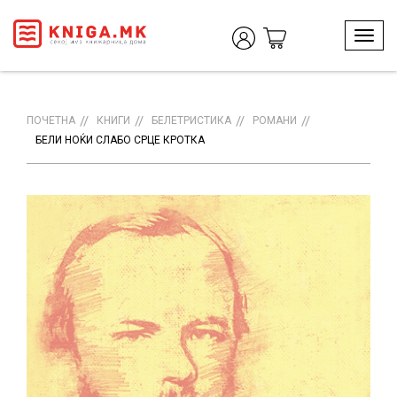
T
o
g
g
l
ПОЧЕТНА
КНИГИ
БЕЛЕТРИСТИКА
РОМАНИ
e
БЕЛИ НОЌИ СЛАБО СРЦЕ КРОТКА
n
a
v
i
g
a
t
i
o
n