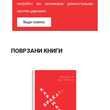
погребот во своевидна демонстрација
против царизмот.
Види повеќе
ПОВРЗАНИ КНИГИ