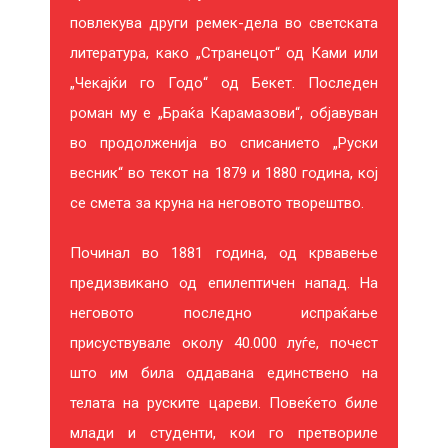
повлекува други ремек-дела во светската
литература, како „Странецот“ од Ками или
„Чекајќи го Годо“ од Бекет. Последен
роман му е „Браќа Карамазови“, објавуван
во продолженија во списанието „Руски
весник“ во текот на 1879 и 1880 година, кој
се смета за круна на неговото творештво.
Починал во 1881 година, од крвавење
предизвикано од епилептичен напад. На
неговото последно испраќање
присуствувале околу 40.000 луѓе, почест
што им била оддавана единствено на
телата на руските цареви. Повеќето биле
млади и студенти, кои го претвориле