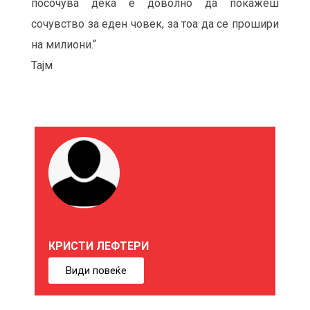
посочува дека е доволно да покажеш
сочувство за еден човек, за тоа да се прошири
на милиони.“
Тајм
М
О
Ж
Е
КРИСТИ ЛЕФТЕРИ
Б
Види повеќе
И