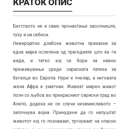
КРАТОК ОПИС
Бегството не е само пронаоѓање засолниште,
туку и на себеси.
Неверојатно длабока животна приказна за
една мајка ослепена од трагедиите што ќе ги
види, и татко кој се бори за нивно
преживување среде сириската патека за
бегалци во Европа. Нури е пчелар, а неговата
жена Афра е уметник. Живеат мирен живот
полн со љубов во прекрасниот сириски град во
Алепо, додека не се случи незамисливото –
започнува војна. Принудени да го напуштат
животот кој го познаваат, тргнуваат на опасно