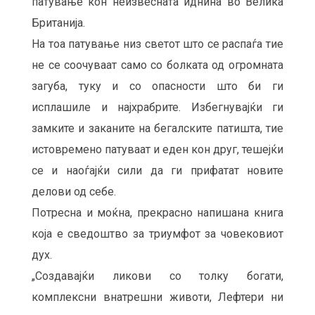
патување кон неизвесната иднина во Велика
Британија.
На тоа патување низ светот што се распаѓа тие
не се соочуваат само со болката од огромната
загуба, туку и со опасности што би ги
исплашиле и најхрабрите. Избегнувајќи ги
замките и заканите на бегалските патишта, тие
истовремено патуваат и еден кон друг, тешејќи
се и наоѓајќи сили да ги прифатат новите
делови од себе.
Потресна и моќна, прекрасно напишана книга
која е сведоштво за триумфот за човековиот
дух.
„Создавајќи ликови со толку богати,
комплексни внатрешни животи, Лефтери ни