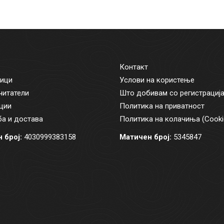
Контакт
ици
Услови на користење
читатели
Што добивам со регистрациј
ции
Политика на приватност
а и достава
Политика на колачиња (Cooki
 број:
4030999383158
Матичен број:
5345847