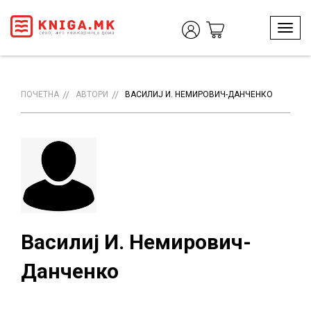
T
o
g
g
l
ПОЧЕТНА
АВТОРИ
ВАСИЛИЈ И. НЕМИРОВИЧ-ДАНЧЕНКО
e
n
a
v
i
g
a
t
i
o
Василиј И. Немирович-
n
Данченко